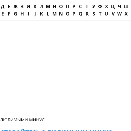
Д
Е
Ж
З
И
К
Л
М
Н
О
П
Р
С
Т
У
Ф
Х
Ц
Ч
Ш
E
F
G
H
I
J
K
L
M
N
O
P
Q
R
S
T
U
V
W
X
С ЛЮБИМЫМИ МИНУС