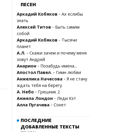
ПЕСЕН
-
Аркадий Кобяков
Ах еслибы
знать
-
Алексей Титов
Быть самим
собой
-
Аркадий Кобяков
Тысячи
планет
-
А.Л.
Скажи зачем и почему меня
зовут Андрей
-
Анарион
Позабудь имена...
-
Апостол Павел.
Гимн любви
-
Анжелика Начесова
Я не стану
ждать тебя на берегу
-
А. Небо
Грешник 2
-
Анжела Лондон
Леди Кэт
-
Алла Пугачева
Сонет
ПОСЛЕДНИЕ
ДОБАВЛЕННЫЕ ТЕКСТЫ