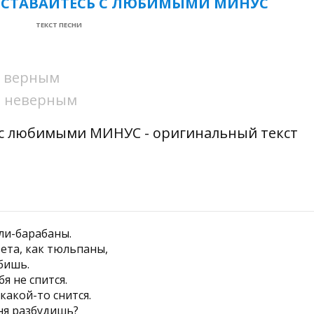
АССТАВАЙТЕСЬ С ЛЮБИМЫМИ МИНУС
ТЕКСТ ПЕСНИ
ни верным
ни неверным
ь с любимыми МИНУС - оригинальный текст
ли-барабаны.
вета, как тюльпаны,
бишь.
бя не спится.
какой-то снится.
ня разбудишь?