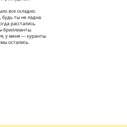
ыло все складно.
 будь ты не ладна.
огда расстались.
ы-бриллианты.
уя, у меня — куранты.
м мы остались.