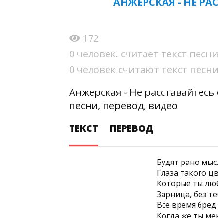
АНЖЕРСКАЯ - НЕ Р
172
0 человек. считает текст пес
0 человек считают текст пес
Анжерская - Не расставайтес
песни, перевод, видео
ТЕКСТ
ПЕРЕВОД
Будят рано мыс
Глаза такого ц
Которые ты лю
Зарница, без те
Все время бред 
Когда же ты ме