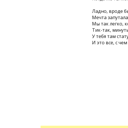
Ладно, вроде б
Мечта запутала,
Мы так легко, к
Тик-так, минут
У тебя там стат
И это все, с че