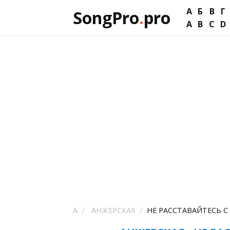
А
Б
В
Г
SongPro
.
pro
A
B
C
D
А
АНЖЕРСКАЯ
НЕ РАССТАВАЙТЕСЬ 