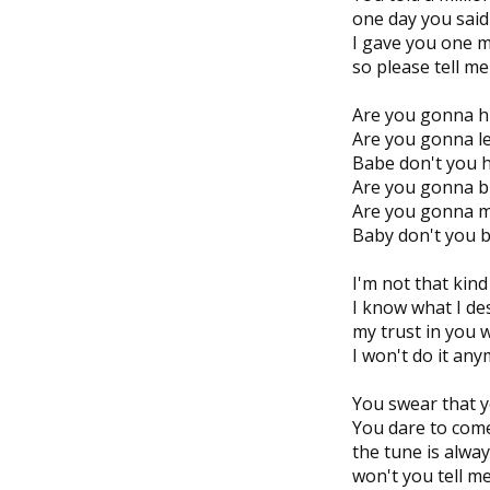
one day you sai
I gave you one 
so please tell m
Are you gonna h
Are you gonna l
Babe don't you h
Are you gonna b
Are you gonna m
Baby don't you 
I'm not that kind 
I know what I de
my trust in you 
I won't do it an
You swear that yo
You dare to com
the tune is alwa
won't you tell m