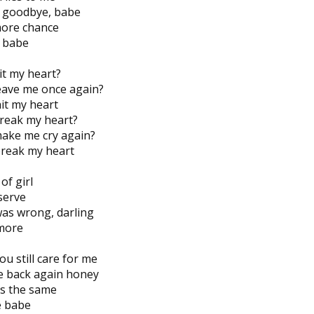
d goodbye, babe
more chance
e babe
it my heart?
eave me once again?
it my heart
reak my heart?
ake me cry again?
break my heart
of girl
serve
was wrong, darling
ymore
u still care for me
e back again honey
ys the same
e babe