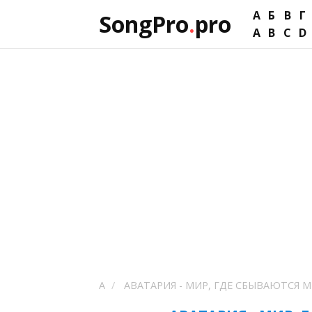
А
Б
В
Г
SongPro
.
pro
A
B
C
D
А
АВАТАРИЯ - МИР, ГДЕ СБЫВАЮТСЯ 