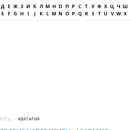
Д
Е
Ж
З
И
К
Л
М
Н
О
П
Р
С
Т
У
Ф
Х
Ц
Ч
Ш
E
F
G
H
I
J
K
L
M
N
O
P
Q
R
S
T
U
V
W
X
МЕЧТЫ
АВАТАРИЯ