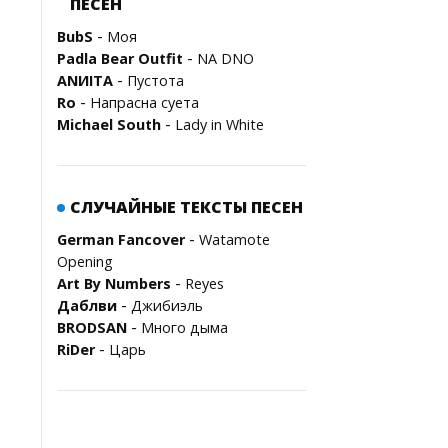
ПЕСЕН
-
BubS
Моя
-
Padla Bear Outfit
NA DNO
-
ANИITA
Пустота
-
Ro
Напрасна cуета
-
Michael South
Lady in White
СЛУЧАЙНЫЕ ТЕКСТЫ ПЕСЕН
-
German Fancover
Watamote
Opening
-
Art By Numbers
Reyes
-
Даблви
Джибиэль
-
BRODSAN
Много дыма
-
RiDer
Царь