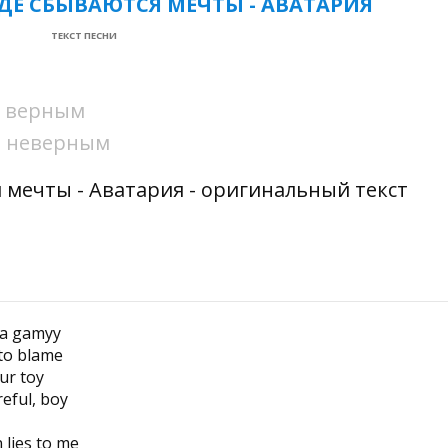
ГДЕ СБЫВАЮТСЯ МЕЧТЫ - АВАТАРИЯ
ТЕКСТ ПЕСНИ
ни верным
ни неверным
я мечты - Аватария - оригинальный текст
t a gamуу
to blame
ur toy
reful, boy
n lies to me