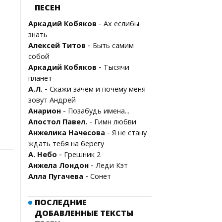
ПЕСЕН
-
Аркадий Кобяков
Ах еслибы
знать
-
Алексей Титов
Быть самим
собой
-
Аркадий Кобяков
Тысячи
планет
-
А.Л.
Скажи зачем и почему меня
зовут Андрей
-
Анарион
Позабудь имена...
-
Апостол Павел.
Гимн любви
-
Анжелика Начесова
Я не стану
ждать тебя на берегу
-
А. Небо
Грешник 2
-
Анжела Лондон
Леди Кэт
-
Алла Пугачева
Сонет
ПОСЛЕДНИЕ
ДОБАВЛЕННЫЕ ТЕКСТЫ