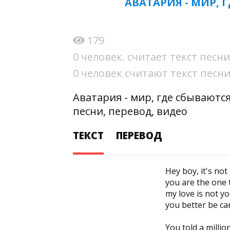
АВАТАРИЯ - МИР, 
179
0 человек. считает текст пес
0 человек считают текст пес
Аватария - мир, где сбываютс
песни, перевод, видео
ТЕКСТ
ПЕРЕВОД
Hey boy, it's no
you are the one 
my love is not yo
you better be ca
You told a millio