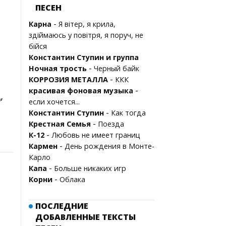
ПЕСЕН
-
Карна
Я вітер, я крила,
здіймаюсь у повітря, я поруч, не
бійся
Константин Ступин и группа
-
Ночная трость
Черный байк
-
КОРРОЗИЯ МЕТАЛЛА
ККК
-
красивая фоновая музыка
,
если хочется...
-
Константин Ступин
Как тогда
-
Крестная Семья
Поезда
-
К-12
Любовь не имеет границ
-
Кармен
День рождения в Монте-
Карло
-
Капа
Больше никаких игр
-
Корни
Облака
ПОСЛЕДНИЕ
ДОБАВЛЕННЫЕ ТЕКСТЫ