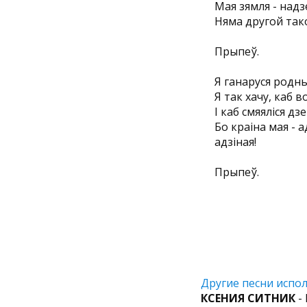
Мая зямля - надз
Няма другой тако
Прыпеў.
Я ганаруся родн
Я так хачу, каб 
I каб смяяліся дзе
Бо краіна мая - а
адзіная!
Прыпеў.
Другие песни испол
КСЕНИЯ СИТНИК
- 