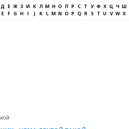
Д
Е
Ж
З
И
К
Л
М
Н
О
П
Р
С
Т
У
Ф
Х
Ц
Ч
Ш
E
F
G
H
I
J
K
L
M
N
O
P
Q
R
S
T
U
V
W
X
АКОЙ