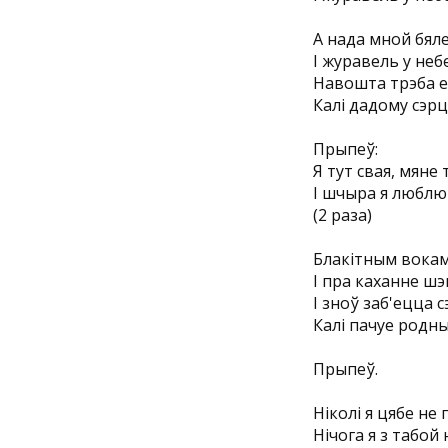
А нада мной бял
I журавель у неб
Навошта трэба е
Калі дадому сэрц
Прыпеў:
Я тут свая, мяне 
I шчыра я люблю 
(2 раза)
Блакітным вокам
I пра каханне ш
I зноў заб'ецца 
Калі пачуе родны
Прыпеў.
Ніколі я цябе не 
Нічога я з табой