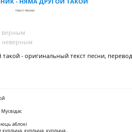
НИК - НЯМА ДРУГОЙ ТАКОЙ
ТЕКСТ ПЕСНИ
ни верным
ни неверным
такой - оригинальный текст песни, перевод
ой
і Мусвідас
еюць аблокі
 курлыча, курлыча, курлыча...