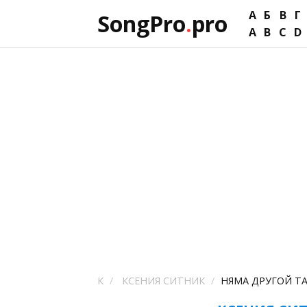
А
Б
В
Г
SongPro
.
pro
A
B
C
D
К
КСЕНИЯ СИТНИК
НЯМА ДРУГОЙ Т