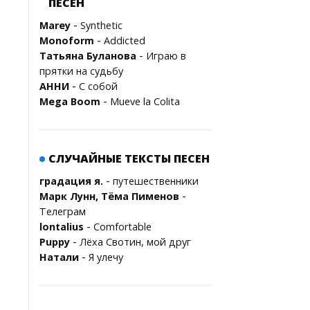
ПЕСЕН
-
Marey
Synthetic
-
Monoform
Addicted
-
Татьяна Буланова
Играю в
прятки на судьбу
-
АННИ
С собой
-
Mega Boom
Mueve la Colita
СЛУЧАЙНЫЕ ТЕКСТЫ ПЕСЕН
-
градация я.
путешественники
-
Марк Лунн, Тёма Пименов
Телеграм
-
lontalius
Comfortable
-
Puppy
Лёха Свотин, мой друг
-
Натали
Я улечу