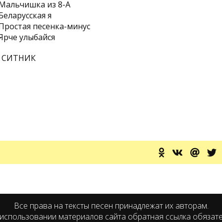
 Мальчишка из 8-А
Беларусская я
Простая песенка-минус
Ярче улыбайся
Я СИТНИК
Все права на тексты песен принадлежат их авторам.
использовании материалов сайта обратная ссылка обязат