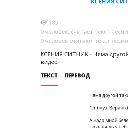
КСЕНИЯ СИТ
185
0 человек. считает текст пес
0 человек считают текст пес
КСЕНИЯ СИТНИК - Няма другой 
видео
ТЕКСТ
ПЕРЕВОД
Няма другой так
Сл. і муз. Веранік
А нада мной бял
I журавель у небе