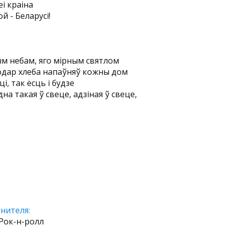
еі краіна
й - Беларусі!
ым небам, яго мірным святлом
водар хлеба напаўняў кожны дом
ці, так ёсць і будзе
дна такая ў свеце, адзіная ў свеце,
нителя:
Рок-н-ролл