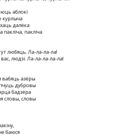
еюць аблокі
е курлыча
хаць далёка
а пакліча, пакліча
тут любяць. Ла-ла-ла-ла!
вас, людзі. Ла-ла-ла-ла-ла!
 вабяць азёры
эпчуць дубровы
сэрца бадзёра
я словы, словы
пакіну,
 не баюся