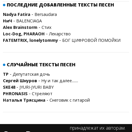
ПОСЛЕДНИЕ ДОБАВЛЕННЫЕ ТЕКСТЫ ПЕСЕН
-
Nadya Fatira
Bersaudara
-
НиЧ
BALENCIAGA
-
Alex Brainstorm
Стих
-
Loc-Dog, PHARAOH
Лекарство
-
FATEMTRIX, lonelytommy
БОГ ЦИФРОВОЙ ПОМОЙКИ
СЛУЧАЙНЫЕ ТЕКСТЫ ПЕСЕН
-
ТР
Депутатская дочь
-
Сергей Шнуров
Ну и так далее.......
-
SKE48
JYURI-JYURI BABY
-
PHRONASIS
Стреляют
-
Наталья Трясцина
Снеговик с гитарой
Все права на тексты песен
принадлежат их авторам.