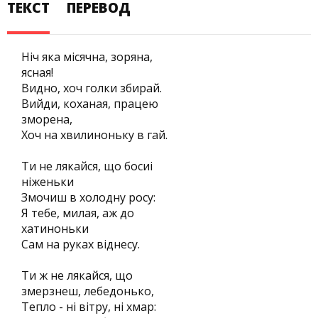
ТЕКСТ
ПЕРЕВОД
Нiч яка мiсячна, зоряна,
ясная!
Видно, хоч голки збирай.
Вийди, коханая, працею
зморена,
Хоч на хвилиноньку в гай.
Ти не лякайся, що босиi
нiженьки
Змочиш в холодну росу:
Я тебе, милая, аж до
хатиноньки
Сам на руках вiднесу.
Ти ж не лякайся, що
змерзнеш, лебедонько,
Тепло - нi вiтру, нi хмар: