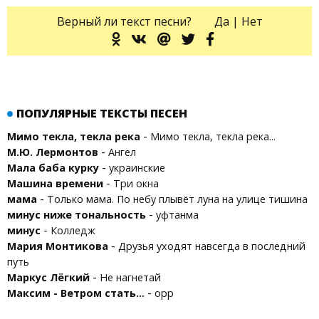
Верный ли текст песни?
Да
|
Нет
ПОПУЛЯРНЫЕ ТЕКСТЫ ПЕСЕН
-
Мимо текла, текла река
Мимо текла, текла река...
-
М.Ю. Лермонтов
Ангел
-
Мала баба курку
украинские
-
Машина времени
Три окна
-
мама
Только мама. По небу плывёт луна на улице тишина
-
минус ниже тональность
уфтанма
-
минус
Колледж
-
Мария Монтикова
Друзья уходят навсегда в последний
путь
-
Маркус Лёгкий
Не нагнетай
-
Максим - Ветром стать...
орр