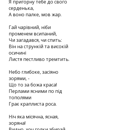
Я пригорну тебе до свого
серденька,
А воно палке, мов жар.
Гай чарiвний, нiби
променем всипаний,
Чи загадався, чи спить:
Вiн на стрункiй та високiй
осичинi
Листя пестливо тремтить.
Небо глибоке, засiяно
зорями, -
Що то за божа краса!
Перлами ясними по пiд
тополями
Грає краплиста роса.
Нiч яка мiсячна, ясная,
зоряна!
Видно, хоч голки збирай.