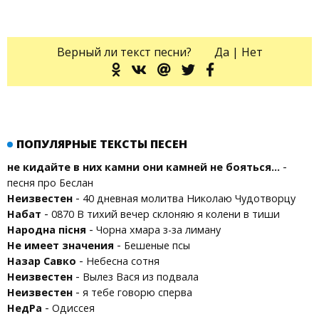
Верный ли текст песни?
Да
|
Нет
ПОПУЛЯРНЫЕ ТЕКСТЫ ПЕСЕН
-
не кидайте в них камни они камней не бояться...
песня про Беслан
-
Неизвестен
40 дневная молитва Николаю Чудотворцу
-
Набат
0870 В тихий вечер склоняю я колени в тиши
-
Народна пісня
Чорна хмара з-за лиману
-
Не имеет значения
Бешеные псы
-
Назар Савко
Небесна сотня
-
Неизвестен
Вылез Вася из подвала
-
Неизвестен
я тебе говорю сперва
-
НедРа
Одиссея