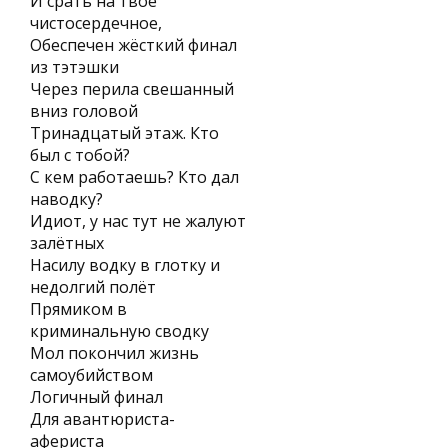
И срать на твое
чистосердечное,
Обеспечен жёсткий финал
из тэтэшки
Через перила свешанный
вниз головой
Тринадцатый этаж. Кто
был с тобой?
С кем работаешь? Кто дал
наводку?
Идиот, у нас тут не жалуют
залётных
Насилу водку в глотку и
недолгий полёт
Прямиком в
криминальную сводку
Мол покончил жизнь
самоубийством
Логичный финал
Для авантюриста-
афериста