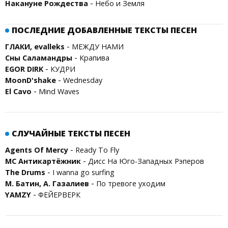
-
Накануне Рождества
Небо и Земля
ПОСЛЕДНИЕ ДОБАВЛЕННЫЕ ТЕКСТЫ ПЕСЕН
-
ГЛАКИ, evalleks
МЕЖДУ НАМИ
-
Сны Саламандры
Крапива
-
EGOR DIRK
КУДРИ
-
MoonD'shake
Wednesday
-
El Cavo
Mind Waves
СЛУЧАЙНЫЕ ТЕКСТЫ ПЕСЕН
-
Agents Of Mercy
Ready To Fly
-
MC Антикартёжник
Дисс На Юго-Западных Рэперов
-
The Drums
I wanna go surfing
-
М. Батин, А. Газалиев
По тревоге уходим
-
YAMZY
ФЕЙЕРВЕРК