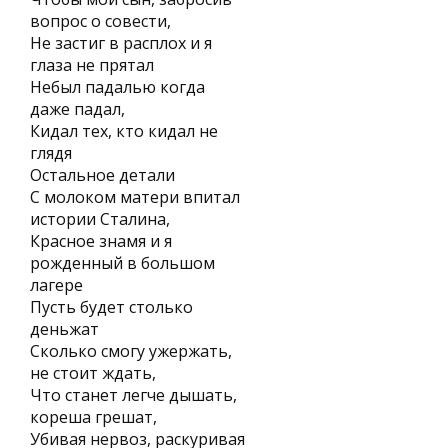
вопрос о совести,
Не застиг в расплох и я
глаза не прятал
Небыл падалью когда
даже падал,
Кидал тех, кто кидал не
глядя
Остальное детали
С молоком матери впитал
истории Сталина,
Красное знамя и я
рожденный в большом
лагере
Пусть будет столько
деньжат
Сколько смогу ужержать,
не стоит ждать,
Что станет легче дышать,
кореша грешат,
Убивая нервоз, раскуривая