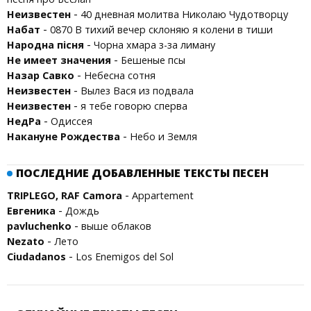
-
Неизвестен
40 дневная молитва Николаю Чудотворцу
-
Набат
0870 В тихий вечер склоняю я колени в тиши
-
Народна пісня
Чорна хмара з-за лиману
-
Не имеет значения
Бешеные псы
-
Назар Савко
Небесна сотня
-
Неизвестен
Вылез Вася из подвала
-
Неизвестен
я тебе говорю сперва
-
НедРа
Одиссея
-
Накануне Рождества
Небо и Земля
ПОСЛЕДНИЕ ДОБАВЛЕННЫЕ ТЕКСТЫ ПЕСЕН
-
TRIPLEGO, RAF Camora
Appartement
-
Евгеника
Дождь
-
pavluchenko
выше облаков
-
Nezato
Лето
-
Ciudadanos
Los Enemigos del Sol