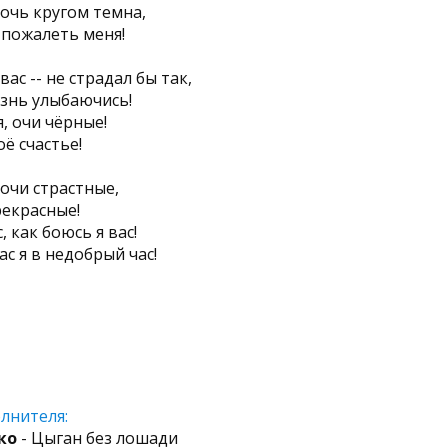
 ночь кругом темна,
 пожалеть меня!
вас -- не страдал бы так,
знь улыбаючись!
, очи чёрные!
ё счастье!
 очи страстные,
рекрасные!
, как боюсь я вас!
ас я в недобрый час!
лнителя:
ко
- Цыган без лошади