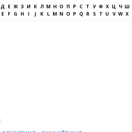
Д
Е
Ж
З
И
К
Л
М
Н
О
П
Р
С
Т
У
Ф
Х
Ц
Ч
Ш
E
F
G
H
I
J
K
L
M
N
O
P
Q
R
S
T
U
V
W
X
Е