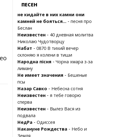
ПЕСЕН
не кидайте в них камни они
-
камней не бояться...
песня про
Беслан
-
Неизвестен
40 дневная молитва
Николаю Чудотворцу
-
Набат
0870 В тихий вечер
склоняю я колени в тиши
део
-
Народна пісня
Чорна хмара з-за
лиману
-
Не имеет значения
Бешеные
псы
-
Назар Савко
Небесна сотня
-
Неизвестен
я тебе говорю
сперва
-
Неизвестен
Вылез Вася из
подвала
-
НедРа
Одиссея
-
Накануне Рождества
Небо и
Земля