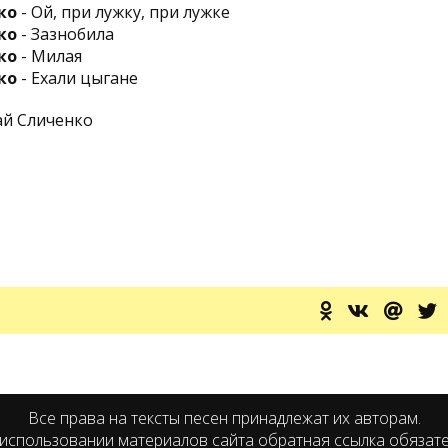
ко
- Ой, при лужку, при лужке
ко
- Зазнобила
ко
- Милая
ко
- Ехали цыгане
ай Сличенко
Все права на тексты песен принадлежат их авторам.
использовании материалов сайта обратная ссылка обязат