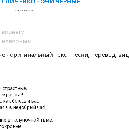
СЛИЧЕНКО - ОЧИ ЧЁРНЫЕ
ТЕКСТ ПЕСНИ
ни верным
ни неверным
е - оригинальный текст песни, перевод, ви
и страстные,
рекрасные!
, как боюсь я вас!
ас я в недобрый час!
мне в полуночной тьме,
покроные!