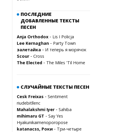
ПОСЛЕДНИЕ
ДОБАВЛЕННЫЕ ТЕКСТЫ
ПЕСЕН
-
Anja Orthodox
Lis I Policja
-
Lee Kernaghan
Party Town
-
залетайка
И теперь я морячок
-
Scour
Cross
-
The Elected
The Miles 'Til Home
СЛУЧАЙНЫЕ ТЕКСТЫ ПЕСЕН
-
Cesk Freixas
Sentiment
riudebitllenc
-
Mahalakshmi Iyer
Sahiba
-
mihimaru GT
Say Yes
Hyakunikaimenoporopose
-
katanacss, Роки
Три-четыре