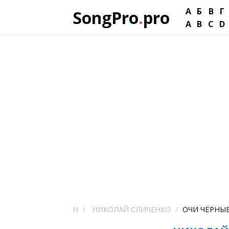
А
Б
В
Г
SongPro
.
pro
A
B
C
D
Н
НИКОЛАЙ СЛИЧЕНКО
ОЧИ ЧЁРНЫ