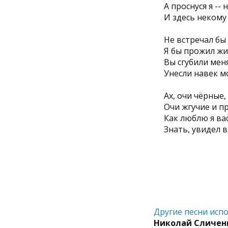
А проснуся я --
И здесь некому
Не встречал бы 
Я бы прожил жи
Вы сгубили меня
Унесли навек мо
Ах, очи чёрные,
Очи жгучие и п
Как люблю я вас
Знать, увидел в
Другие песни испо
Николай Сличен