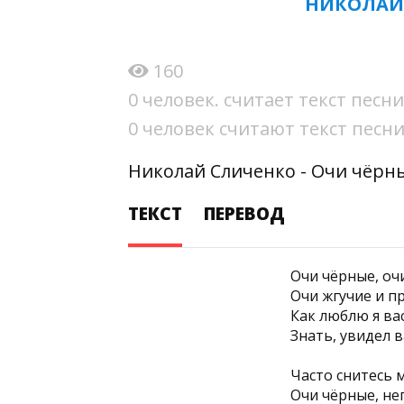
НИКОЛАЙ 
160
0 человек. считает текст пес
0 человек считают текст пес
Николай Сличенко - Очи чёрны
ТЕКСТ
ПЕРЕВОД
Очи чёрные, оч
Очи жгучие и п
Как люблю я вас
Знать, увидел в
Часто снитесь 
Очи чёрные, не