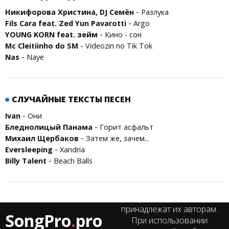
-
Никифорова Христина, DJ Семён
Разлука
-
Fils Cara feat. Zed Yun Pavarotti
Argo
-
YOUNG KORN feat. зейм
Кино - сон
-
Mc Cleitiinho do SM
Videozin no Tik Tok
-
Nas
Naye
СЛУЧАЙНЫЕ ТЕКСТЫ ПЕСЕН
-
Ivan
Они
-
Бледнолицый Панама
Горит асфальт
-
Михаил Щербаков
Затем же, зачем...
-
Eversleeping
Xandria
-
Billy Talent
Beach Balls
Все права на тексты песен
принадлежат их авторам.
SongPro
.
pro
При использовании