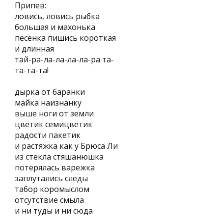
Припев:
ловись, ловись рыбка
большая и махонька
песенка пишись короткая
и длинная
тай-ра-ла-ла-ла-ла-ра та-
та-та-та!
дырка от баранки
майка наизнанку
выше ноги от земли
цветик семицветик
радости пакетик
и растяжка как у Брюса Ли
из стекла стяшанюшка
потерялась варежка
заплутались следы
табор коромыслом
отсутствие смыла
и ни туды и ни сюда