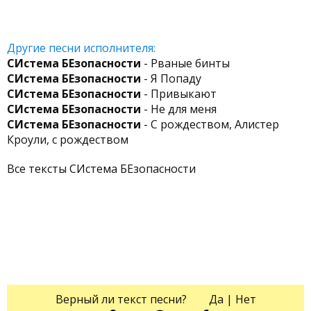
Другие песни исполнителя:
СИстема БЕзопасности
- Рваные бинты
СИстема БЕзопасности
- Я Попаду
СИстема БЕзопасности
- Привыкают
СИстема БЕзопасности
- Не для меня
СИстема БЕзопасности
- С рождеством, Алистер
Кроули, с рождеством
Все тексты СИстема БЕзопасности
Верный ли текст песни?
Да
|
Нет