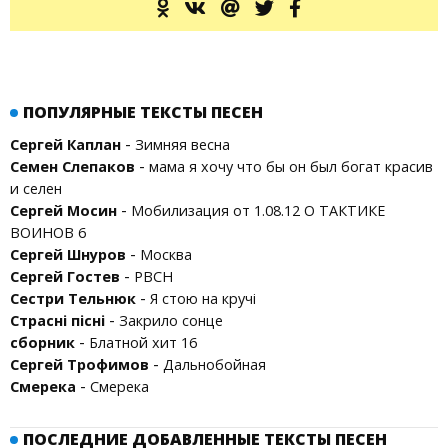
ПОПУЛЯРНЫЕ ТЕКСТЫ ПЕСЕН
-
Сергей Каплан
Зимняя весна
-
Семен Слепаков
мама я хочу что бы он был богат красив
и селен
-
Сергей Мосин
Мобилизация от 1.08.12 О ТАКТИКЕ
ВОИНОВ 6
-
Сергей Шнуров
Москва
-
Сергей Гостев
РВСН
-
Сестри Тельнюк
Я стою на кручі
-
Страсні пісні
Закрило сонце
-
сборник
Блатной хит 16
-
Сергей Трофимов
Дальнобойная
-
Смерека
Смерека
ПОСЛЕДНИЕ ДОБАВЛЕННЫЕ ТЕКСТЫ ПЕСЕН