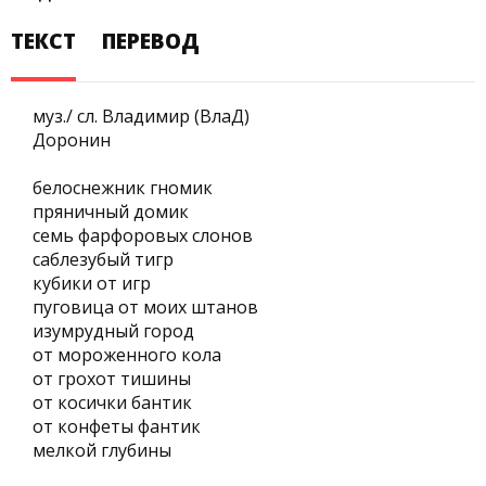
ТЕКСТ
ПЕРЕВОД
муз./ сл. Владимир (ВлаД)
Доронин
белоснежник гномик
пряничный домик
семь фарфоровых слонов
саблезубый тигр
кубики от игр
пуговица от моих штанов
изумрудный город
от мороженного кола
от грохот тишины
от косички бантик
от конфеты фантик
мелкой глубины