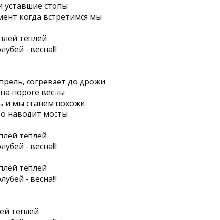
и уставшие стопы
ент когда встретимся мы
еплей теплей
убей - весна!!!
прель, согревает до дрожи
на пороге весны
ь и мы станем похожи
бо наводит мосты
еплей теплей
убей - весна!!!
еплей теплей
убей - весна!!!
лей теплей