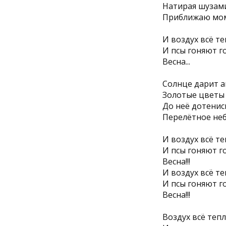
Натирая шузам
Приближаю мом
И воздух всё т
И псы гоняют гол
Весна...
Солнце дарит а
Золотые цветы 
До неё дотенис
Перелётное не
И воздух всё т
И псы гоняют гол
Весна!!!
И воздух всё т
И псы гоняют гол
Весна!!!
Воздух всё теп