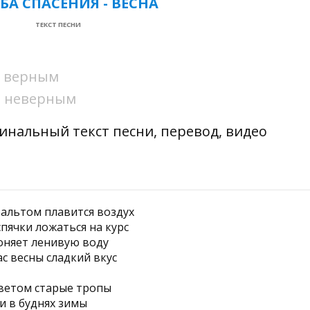
БА СПАСЕНИЯ - ВЕСНА
ТЕКСТ ПЕСНИ
ни верным
ни неверным
гинальный текст песни, перевод, видео
фальтом плавится воздух
спячки ложаться на курс
оняет ленивую воду
ас весны сладкий вкус
ветом старые тропы
 в буднях зимы