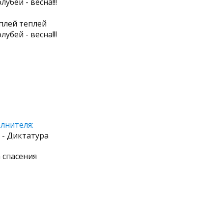
убей - весна!!!
еплей теплей
убей - весна!!!
лнителя:
- Диктатура
 спасения