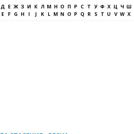
Д
Е
Ж
З
И
К
Л
М
Н
О
П
Р
С
Т
У
Ф
Х
Ц
Ч
Ш
E
F
G
H
I
J
K
L
M
N
O
P
Q
R
S
T
U
V
W
X