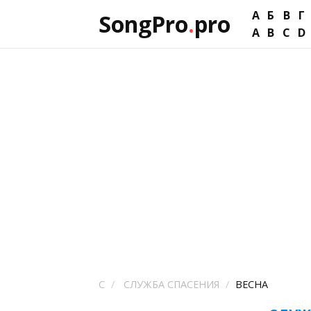
А
Б
В
Г
SongPro
.
pro
A
B
C
D
С
СЛУЖБА СПАСЕНИЯ
ВЕСНА