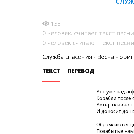
СЛУЖ
133
0 человек. считает текст пес
0 человек считают текст пес
Служба спасения - Весна - ори
ТЕКСТ
ПЕРЕВОД
Вот уже над ас
Корабли после 
Ветер плавно г
И доносит до н
Обрамляются ц
Позабытые нами