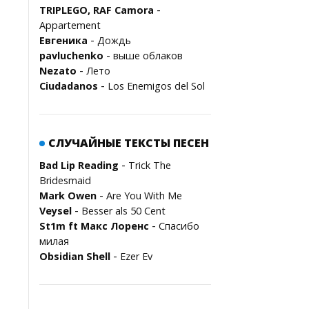
-
TRIPLEGO, RAF Camora
Appartement
-
Евгеника
Дождь
-
pavluchenko
выше облаков
-
Nezato
Лето
-
Ciudadanos
Los Enemigos del Sol
СЛУЧАЙНЫЕ ТЕКСТЫ ПЕСЕН
-
Bad Lip Reading
Trick The
Bridesmaid
-
Mark Owen
Are You With Me
-
Veysel
Besser als 50 Cent
-
St1m ft Макс Лоренс
Спасибо
милая
-
Obsidian Shell
Ezer Ev