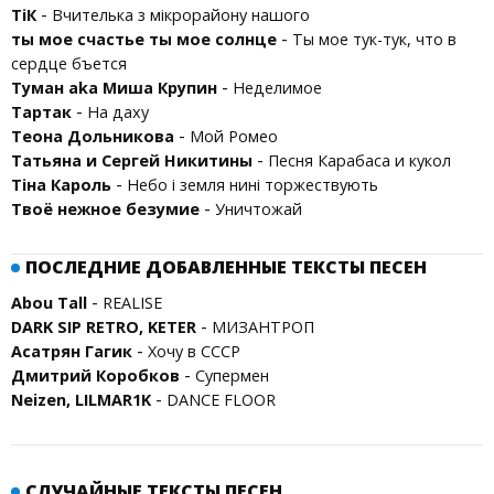
-
ТіК
Вчителька з мікрорайону нашого
-
ты мое счастье ты мое солнце
Ты мое тук-тук, что в
сердце бъется
-
Туман aka Миша Крупин
Неделимое
-
Тартак
На даху
-
Теона Дольникова
Мой Ромео
-
Татьяна и Сергей Никитины
Песня Карабаса и кукол
-
Тіна Кароль
Небо і земля нині торжествують
-
Твоё нежное безумие
Уничтожай
ПОСЛЕДНИЕ ДОБАВЛЕННЫЕ ТЕКСТЫ ПЕСЕН
-
Abou Tall
REALISE
-
DARK SIP RETRO, KETER
МИЗАНТРОП
-
Асатрян Гагик
Хочу в СССР
-
Дмитрий Коробков
Супермен
-
Neizen, LILMAR1K
DANCE FLOOR
СЛУЧАЙНЫЕ ТЕКСТЫ ПЕСЕН