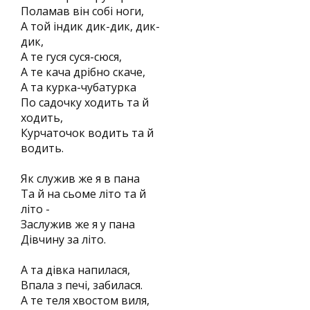
Поламав він собі ноги,
А той індик дик-дик, дик-
дик,
А те гуся суся-сюся,
А те кача дрібно скаче,
А та курка-чубатурка
По садочку ходить та й
ходить,
Курчаточок водить та й
водить.
Як служив же я в пана
Та й на сьоме літо та й
літо -
Заслужив же я у пана
Дівчину за літо.
А та дівка напилася,
Впала з печі, забилася.
А те теля хвостом виля,