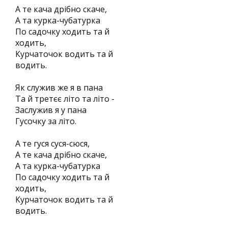
А те кача дрібно скаче,
А та курка-чубатурка
По садочку ходить та й
ходить,
Курчаточок водить та й
водить.
Як служив же я в пана
Та й третєє літо та літо -
Заслужив я у пана
Гусочку за літо.
А те гуся суся-сюся,
А те кача дрібно скаче,
А та курка-чубатурка
По садочку ходить та й
ходить,
Курчаточок водить та й
водить.