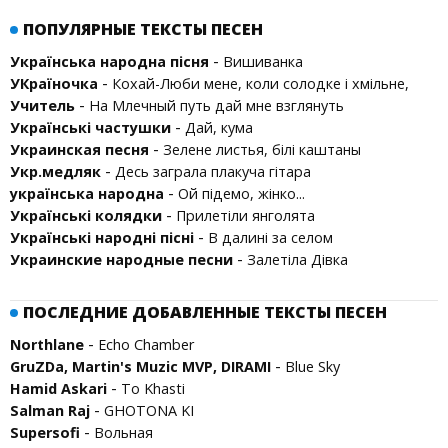
ПОПУЛЯРНЫЕ ТЕКСТЫ ПЕСЕН
-
Українська народна пісня
Вишиванка
-
УКраїночка
Кохай-Люби мене, коли солодке і хмільне,
-
Учитель
На Млечный путь дай мне взглянуть
-
Українські частушки
Дай, кума
-
Украинская песня
Зелене листья, бiлi каштаны
-
Укр.медляк
Десь заграла плакуча гітара
-
українська народна
Ой підемо, жінко...
-
Українські колядки
Прилетіли янголята
-
Українські народні пісні
В далині за селом
-
Украинские народные песни
Залетіла Дівка
ПОСЛЕДНИЕ ДОБАВЛЕННЫЕ ТЕКСТЫ ПЕСЕН
-
Northlane
Echo Chamber
-
GruZDa, Martin's Muzic MVP, DIRAMI
Blue Sky
-
Hamid Askari
To Khasti
-
Salman Raj
GHOTONA KI
-
Supersofi
Вольная