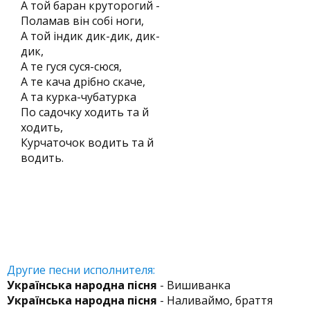
А той баран круторогий -
Поламав він собі ноги,
А той індик дик-дик, дик-
дик,
А те гуся суся-сюся,
А те кача дрібно скаче,
А та курка-чубатурка
По садочку ходить та й
ходить,
Курчаточок водить та й
водить.
Другие песни исполнителя:
Українська народна пісня
- Вишиванка
Українська народна пісня
- Наливаймо, браття