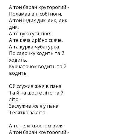
А той баран круторогий -
Поламав він собі ноги,
А той індик дик-дик, дик-
дик,
А те гуся суся-сюся,
А те кача дрібно скаче,
А та курка-чубатурка
По садочку ходить та й
ходить,
Курчаточок водить та й
водить.
Ой служив же я в пана
Та й на шосте літо та й
літо -
Заслужив же я у пана
Телятко за літо.
А те теля хвостом виля,
А той баран круторогий -