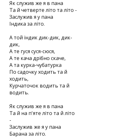
Як служив же я в пана
Та й четверте літо та літо -
Заслужив я у пана
Індика за літо.
А той індик дик-дик, дик-
дик,
А те гуся суся-сюся,
А те кача дрібно скаче,
А та курка-чубатурка
По садочку ходить та й
ходить,
Курчаточок водить та й
водить.
Як служив же я в пана
Та й на п'яте літо та й літо
-
Заслужив же я у пана
Барана за літо.