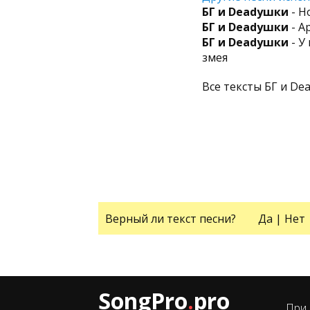
БГ и Deadушки
- Н
БГ и Deadушки
- А
БГ и Deadушки
- У
змея
Все тексты БГ и De
Верный ли текст песни?
Да
|
Нет
SongPro
.
pro
При 