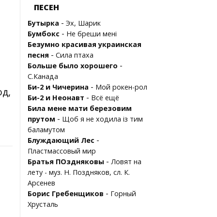
ПЕСЕН
-
Бутырка
Эх, Шарик
-
Бумбокс
Не бреши мені
Безумно красивая украинская
-
песня
Сила птаха
-
Больше было хорошего
С.Канада
-
Би-2 и Чичерина
Мой рокен-рол
од,
-
Би-2 и Неонавт
Всё ещё
Била мене мати березовим
-
прутом
Щоб я не ходила iз тим
баламутом
-
Блуждающий Лес
Пластмассовый мир
-
Братья ПОздняковы
Ловят на
лету - муз. Н. Поздняков, сл. К.
Арсенев
-
Борис Гребенщиков
Горный
Хрусталь