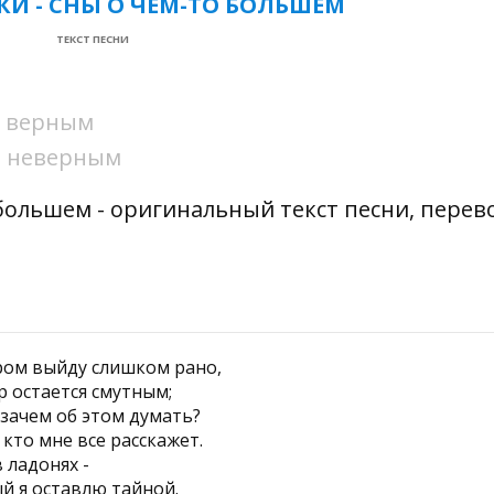
КИ - СНЫ О ЧЕМ-ТО БОЛЬШЕМ
ТЕКСТ ПЕСНИ
ни верным
ни неверным
 большем - оригинальный текст песни, перев
ром выйду слишком рано,
 остается смутным;
 зачем об этом думать?
 кто мне все расскажет.
 ладонях -
ый я оставлю тайной.