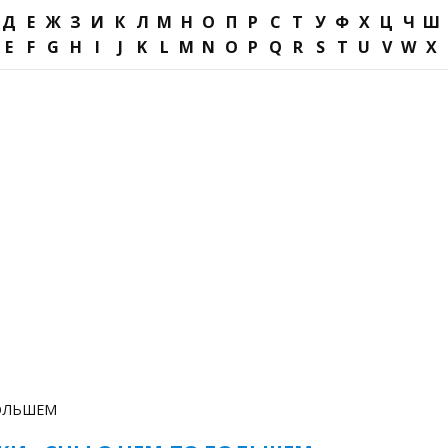
Д
Е
Ж
З
И
К
Л
М
Н
О
П
Р
С
Т
У
Ф
Х
Ц
Ч
Ш
E
F
G
H
I
J
K
L
M
N
O
P
Q
R
S
T
U
V
W
X
БОЛЬШЕМ