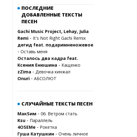
ПОСЛЕДНИЕ
ДОБАВЛЕННЫЕ ТЕКСТЫ
ПЕСЕН
Gachi Music Project, Lehay, Julia
-
Remi
It's Not Right Gachi Remix
дегид feat. подаримненожевое
-
Оставь меня
Осталось два кадра feat.
-
Ксения Енюшина
Кащенко
-
zZima
Девочка кинжал
-
Onuri
АБСОЛЮТ
СЛУЧАЙНЫЕ ТЕКСТЫ ПЕСЕН
-
МакSим
06. Ветром стать
-
Ksu
Параллель
-
4OSEMe
Рокетка
-
Гуша Катушкин
Очень личное