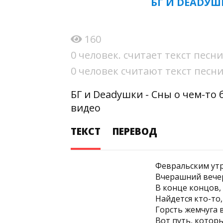
БГ И DEADУШ
160
0 человек. считает текст пес
0 человек считают текст пес
БГ и Deadушки - Сны о чем-то
видео
ТЕКСТ
ПЕРЕВОД
Февральским ут
Вчерашний вечер
В конце концов,
Найдется кто-то,
Горсть жемчуга в
Вот путь, котор