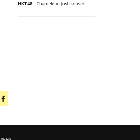
-
HKT48
Chameleon Joshikousei
ельна