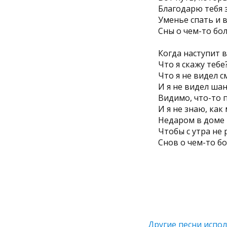
Благодарю тебя з
Уменье спать и 
Сны о чем-то бо
Когда наступит 
Что я скажу тебе
Что я не видел с
И я не видел шан
Видимо, что-то 
И я не знаю, как
Недаром в доме 
Чтобы с утра не 
Снов о чем-то б
Другие песни испол