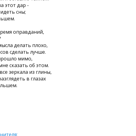
а этот дар -
видеть сны;
льшем.
время оправданий,
?
мысла делать плохо,
сов сделать лучше.
прошло мимо,
 мне сказать об этом.
все зеркала из глины,
разглядеть в глазах
ольшем.
нителя: