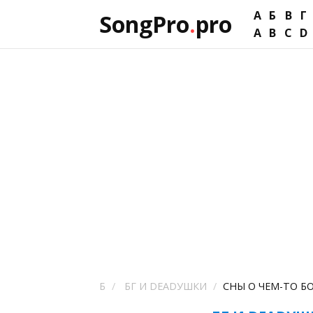
А
Б
В
Г
SongPro
.
pro
A
B
C
D
Б
БГ И DEADУШКИ
СНЫ О ЧЕМ-ТО 