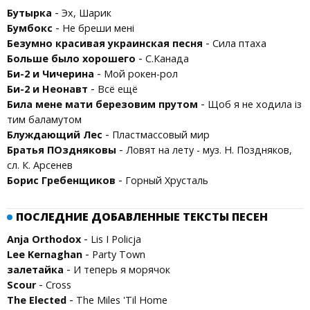
-
Бутырка
Эх, Шарик
-
Бумбокс
Не бреши мені
-
Безумно красивая украинская песня
Сила птаха
-
Больше было хорошего
С.Канада
-
Би-2 и Чичерина
Мой рокен-рол
-
Би-2 и Неонавт
Всё ещё
-
Била мене мати березовим прутом
Щоб я не ходила iз
тим баламутом
-
Блуждающий Лес
Пластмассовый мир
-
Братья ПОздняковы
Ловят на лету - муз. Н. Поздняков,
сл. К. Арсенев
-
Борис Гребенщиков
Горный Хрусталь
ПОСЛЕДНИЕ ДОБАВЛЕННЫЕ ТЕКСТЫ ПЕСЕН
-
Anja Orthodox
Lis I Policja
-
Lee Kernaghan
Party Town
-
залетайка
И теперь я морячок
-
Scour
Cross
-
The Elected
The Miles 'Til Home