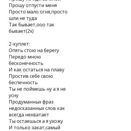
Прошу отпусти меня
Просто мало огня,просто
шли не туда
Так бывает,ооо так
бывает(2х)
2-куплет:
Опять стою на берегу
Передо мною
бесконечность
И как остаться на плаву
Простив себе свою
беспечность
Ты не поймешь ну а я не
усну
Продуманных фраз
недосказанных слов как
всегда нехватает
Ты остаешься а я ухожу
И только закат,самый