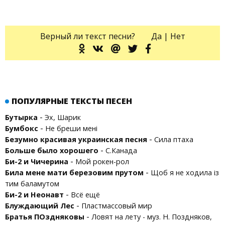
Верный ли текст песни?
Да
|
Нет
ПОПУЛЯРНЫЕ ТЕКСТЫ ПЕСЕН
-
Бутырка
Эх, Шарик
-
Бумбокс
Не бреши мені
-
Безумно красивая украинская песня
Сила птаха
-
Больше было хорошего
С.Канада
-
Би-2 и Чичерина
Мой рокен-рол
-
Била мене мати березовим прутом
Щоб я не ходила iз
тим баламутом
-
Би-2 и Неонавт
Всё ещё
-
Блуждающий Лес
Пластмассовый мир
-
Братья ПОздняковы
Ловят на лету - муз. Н. Поздняков,