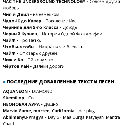
-
ЧАС THE UNDERGROUND TECHNOLOGY
Совсем другая
любовь
-
Чип и Дейл
на немецком
-
Чудо-Юдо Кавер
Поколение Икс
-
Чернила для 5-го класса
Дождь
-
Черный Кузнец
История Одной Фотографии
-
ЧайФ
Про Петю.
-
Чтобы-чтобы
Нажраться и блевать
-
ЧайФ
От старых друзей
-
Чиж и Ко
Ой хочу чаю
-
Чёртов Рай
Далеки дороги
ПОСЛЕДНИЕ ДОБАВЛЕННЫЕ ТЕКСТЫ ПЕСЕН
-
AQUANEON
DIAMOND
-
Skemiliop
Снег
-
НЕОНОВАЯ АУРА
Душно
-
Marvin Game, morten, Carlifornia
der plug
-
Abhimanyu-Pragya
Day 6 - Maa Durga Katyayani Mantra
Chant