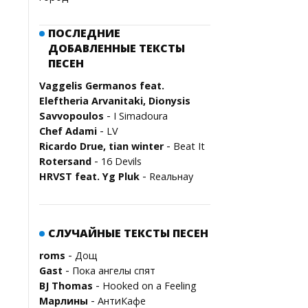
ПОСЛЕДНИЕ
ДОБАВЛЕННЫЕ ТЕКСТЫ
ПЕСЕН
Vaggelis Germanos feat.
Eleftheria Arvanitaki, Dionysis
-
Savvopoulos
I Simadoura
-
Chef Adami
LV
-
Ricardo Drue, tian winter
Beat It
-
Rotersand
16 Devils
-
HRVST feat. Yg Pluk
Rеальнау
СЛУЧАЙНЫЕ ТЕКСТЫ ПЕСЕН
-
roms
Дощ
-
Gast
Пока ангелы спят
-
BJ Thomas
Hooked on a Feeling
-
Марлины
АнтиКафе