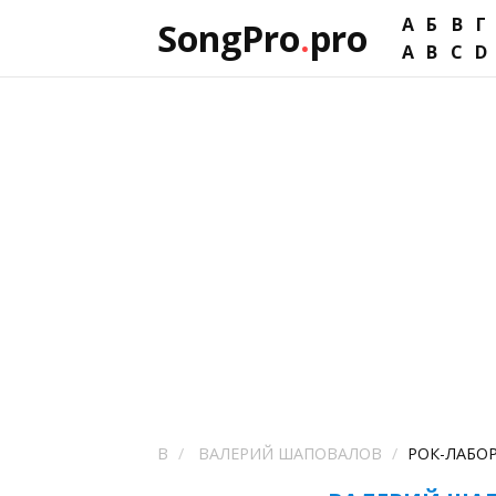
А
Б
В
Г
SongPro
.
pro
A
B
C
D
В
ВАЛЕРИЙ ШАПОВАЛОВ
РОК-ЛАБО