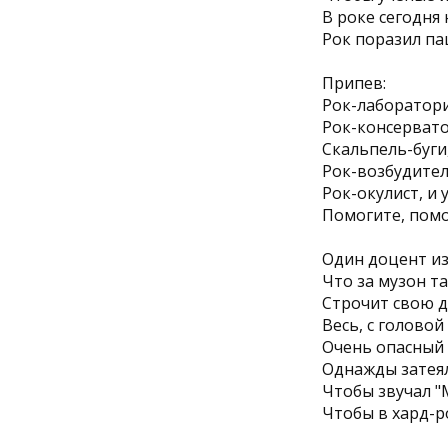
В роке сегодня
Рок поразил па
Припев:
Рок-лаборатори
Рок-консервато
Скальпель-буги
Рок-возбудител
Рок-окулист, и
Помогите, помо
Один доцент из
Что за музон та
Строчит свою 
Весь, с головой
Очень опасный
Однажды затея
Чтобы звучал "
Чтобы в хард-р