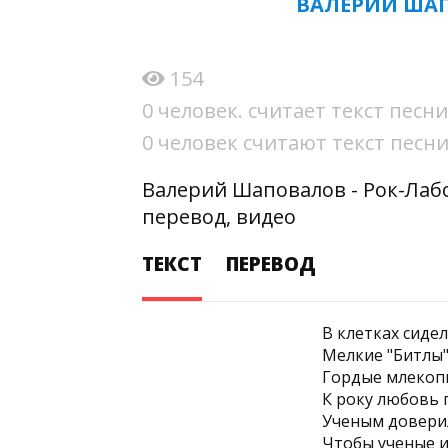
ВАЛЕРИЙ ШАП
154
0 человек. считает текст пес
0 человек считают текст пес
Валерий Шаповалов - Рок-Лаб
перевод, видео
ТЕКСТ
ПЕРЕВОД
В клетках сиде
Мелкие "Битлы"
Гордые млеко
К року любовь
Ученым довери
Чтобы ученые 