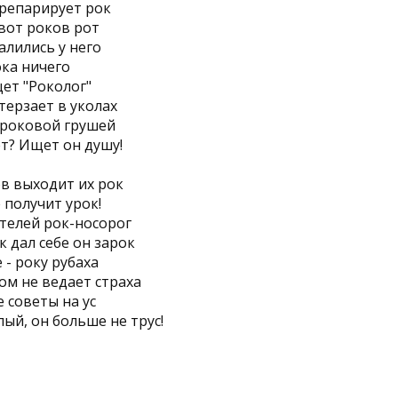
репарирует рок
 вот роков рот
алились у него
ка ничего
ет "Роколог"
терзает в уколах
 роковой грушей
т? Ищет он душу!
ов выходит их рок
получит урок!
телей рок-носорог
к дал себе он зарок
 - року рубаха
ом не ведает страха
 советы на ус
ый, он больше не трус!