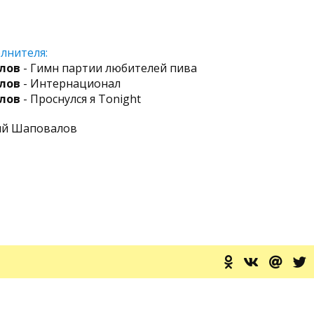
лнителя:
лов
- Гимн партии любителей пива
лов
- Интернационал
лов
- Проснулся я Tonight
рий Шаповалов