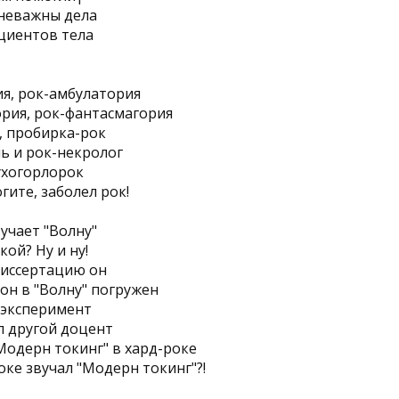
 неважны дела
циентов тела
я, рок-амбулатория
рия, рок-фантасмагория
, пробирка-рок
ь и рок-некролог
 ухогорлорок
гите, заболел рок!
учает "Волну"
кой? Ну и ну!
диссертацию он
 он в "Волну" погружен
 эксперимент
л другой доцент
Модерн токинг" в хард-роке
оке звучал "Модерн токинг"?!