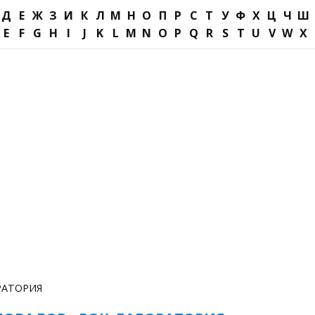
Д
Е
Ж
З
И
К
Л
М
Н
О
П
Р
С
Т
У
Ф
Х
Ц
Ч
Ш
E
F
G
H
I
J
K
L
M
N
O
P
Q
R
S
T
U
V
W
X
РАТОРИЯ