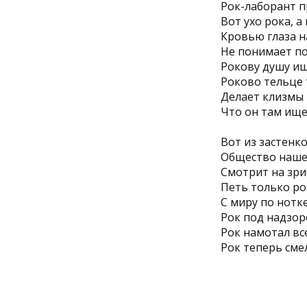
Рок-лаборант п
Вот ухо рока, а
Кровью глаза н
Не понимает по
Рокову душу ищ
Роково тельце 
Делает клизмы
Что он там ище
Вот из застенк
Общество наше 
Смотрит на зри
Петь только ро
С миру по нотке
Рок под надзор
Рок намотал все
Рок теперь смел