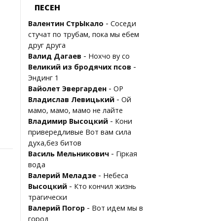
ПЕСЕН
-
Валентин СтрЫкало
Соседи
стучат по трубам, пока мы ебем
друг друга
-
Валид Дагаев
Нохчо ву со
-
Великий из бродячих псов
Эндинг 1
-
Вайолет Эвергарден
OP
-
Владислав Левицький
Ой
мамо, мамо, мамо не лайте
-
Владимир Высоцкий
Кони
привередливые Вот вам сила
духа,без битов
-
Василь Мельникович
Гіркая
вода
-
Валерий Меладзе
Небеса
-
Высоцкий
Кто кончил жизнь
трагически
-
Валерий Погор
Вот идем мы в
город