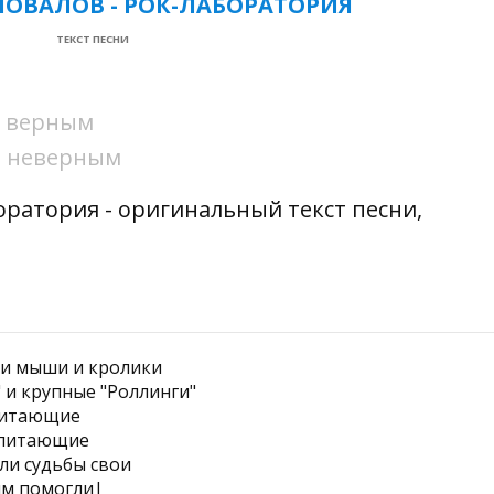
ОВАЛОВ - РОК-ЛАБОРАТОРИЯ
ТЕКСТ ПЕСНИ
ни верным
ни неверным
оратория - оригинальный текст песни,
ли мыши и кролики
 и крупные "Роллинги"
питающие
 питающие
ли судьбы свои
им помогли|