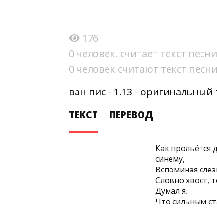
176
0 человек. считает текст пес
0 человек считают текст пес
ван пис - 1.13 - оригинальный
ТЕКСТ
ПЕРЕВОД
Как прольëтся 
синему,
Вспоминая слëз
Словно хвост, т
Думал я,
Что сильным ста