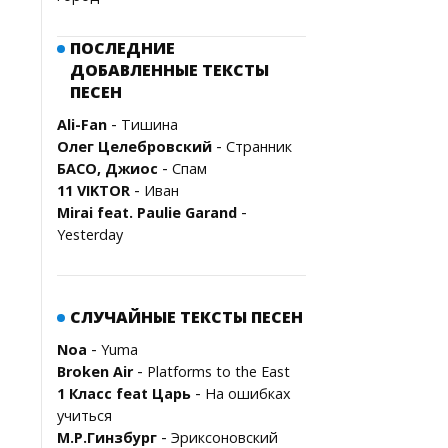
ПОСЛЕДНИЕ
ДОБАВЛЕННЫЕ ТЕКСТЫ
ПЕСЕН
-
Ali-Fan
Тишина
-
Олег Целебровский
Странник
-
БАСО, Джиос
Спам
-
11 VIKTOR
Иван
-
Mirai feat. Paulie Garand
Yesterday
СЛУЧАЙНЫЕ ТЕКСТЫ ПЕСЕН
-
Noa
Yuma
-
Broken Air
Platforms to the East
-
1 Класс feat Царь
На ошибках
учиться
-
М.Р.Гинзбург
Эриксоновский