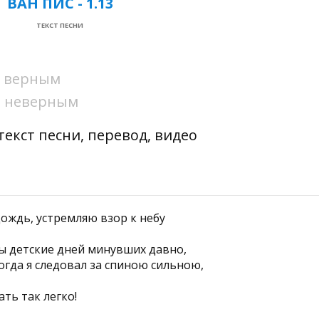
ВАН ПИС - 1.13
ТЕКСТ ПЕСНИ
ни верным
ни неверным
 текст песни, перевод, видео
дождь, устремляю взор к небу
ы детские дней минувших давно,
огда я следовал за спиною сильною,
ть так легко!