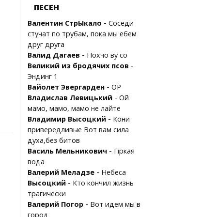
ПЕСЕН
-
Валентин СтрЫкало
Соседи
стучат по трубам, пока мы ебем
друг друга
-
Валид Дагаев
Нохчо ву со
-
Великий из бродячих псов
Эндинг 1
-
Вайолет Эвергарден
OP
-
Владислав Левицький
Ой
мамо, мамо, мамо не лайте
-
Владимир Высоцкий
Кони
привередливые Вот вам сила
духа,без битов
-
Василь Мельникович
Гіркая
вода
-
Валерий Меладзе
Небеса
-
Высоцкий
Кто кончил жизнь
трагически
-
Валерий Погор
Вот идем мы в
город