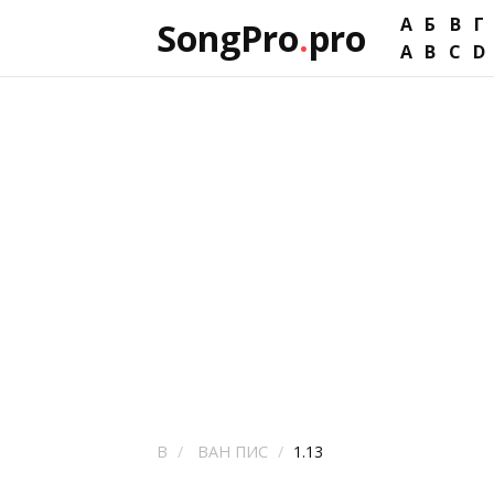
А
Б
В
Г
SongPro
.
pro
A
B
C
D
В
ВАН ПИС
1.13