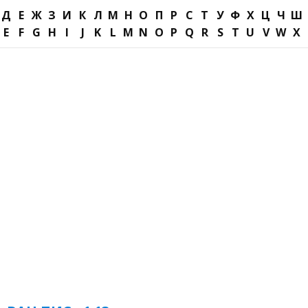
Д
Е
Ж
З
И
К
Л
М
Н
О
П
Р
С
Т
У
Ф
Х
Ц
Ч
Ш
E
F
G
H
I
J
K
L
M
N
O
P
Q
R
S
T
U
V
W
X