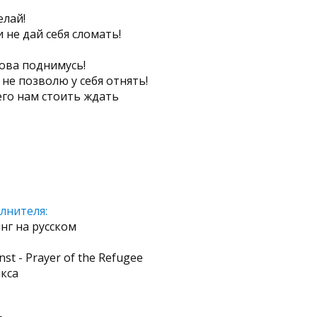
елай!
 не дай себя сломать!
нова поднимусь!
не позволю у себя отнять!
его нам стоить ждать
лнителя:
нг на русском
nst - Prayer of the Refugee
нкса