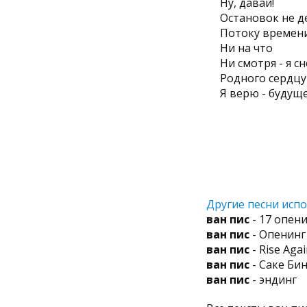
Ну, давай!
Остановок не д
Потоку времени
Ни на что
Ни смотря - я с
Родного сердцу 
Я верю - будущ
Другие песни испо
ван пис
- 17 опени
ван пис
- Опенинг
ван пис
- Rise Agai
ван пис
- Саке Би
ван пис
- эндинг