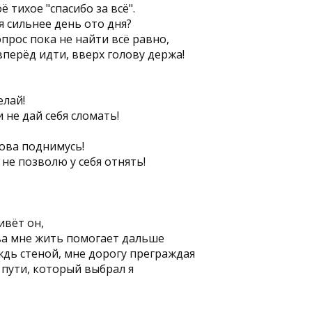
ë тихое "спасибо за всë".
я сильнее день ото дня?
прос пока не найти всë равно,
вперëд идти, вверх голову держа!
елай!
 не дай себя сломать!
нова поднимусь!
не позволю у себя отнять!
ивëт он,
ва мне жить помогает дальше
ждь стеной, мне дорогу преграждая
 пути, который выбрал я