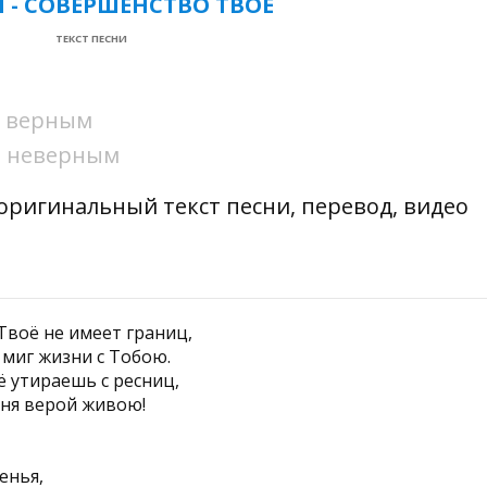
 - СОВЕРШЕНСТВО ТВОЕ
ТЕКСТ ПЕСНИ
ни верным
ни неверным
 оригинальный текст песни, перевод, видео
воё не имеет границ,
миг жизни с Тобою.
ё утираешь с ресниц,
ня верой живою!
енья,