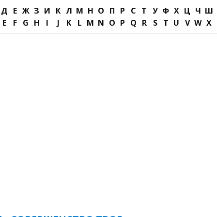
Д
Е
Ж
З
И
К
Л
М
Н
О
П
Р
С
Т
У
Ф
Х
Ц
Ч
Ш
E
F
G
H
I
J
K
L
M
N
O
P
Q
R
S
T
U
V
W
X