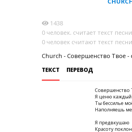
CHURCH
1438
0 человек. считает текст пес
0 человек считают текст пес
Church - Совершенство Твое -
ТЕКСТ
ПЕРЕВОД
Совершенство Т
Я ценю каждый 
Ты бессилье мо
Наполняешь ме
Я предвкушаю
Красоту поклон