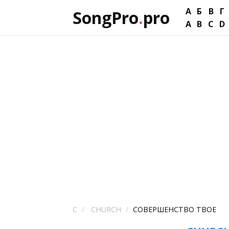
А
Б
В
Г
SongPro
.
pro
A
B
C
D
C
CHURCH
СОВЕРШЕНСТВО ТВОЕ