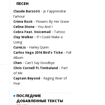
ПЕСЕН
-
Claude Barzotti
je t'apprendrai
l'amour
-
Crime Rock
Flowers By Her Grave
-
Celine Dione
You And I
-
Cobra Feat. Voicemail
Tattoo
-
Clay Walker
If I Could Make a
Living
-
CureLis
Harley Quinn
-
Carlos Vega 2016 Bird's Ticke
Full
Album
-
Chen
Can't Say Goodbye
-
Chris Cornell ft.Timbaland
Part
of Me
-
Captain Beyond
Raging River of
Fear
ПОСЛЕДНИЕ
ДОБАВЛЕННЫЕ ТЕКСТЫ