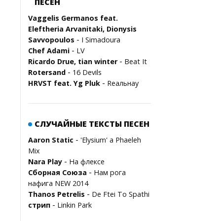
ПЕСЕН
Vaggelis Germanos feat.
Eleftheria Arvanitaki, Dionysis
-
Savvopoulos
I Simadoura
-
Chef Adami
LV
-
Ricardo Drue, tian winter
Beat It
-
Rotersand
16 Devils
-
HRVST feat. Yg Pluk
Rеальнау
СЛУЧАЙНЫЕ ТЕКСТЫ ПЕСЕН
-
Aaron Static
'Elysium' a Phaeleh
Mix
-
Nara Play
На флексе
-
Сборная Союза
Нам рога
нафига NEW 2014
-
Thanos Petrelis
De Ftei To Spathi
-
стрип
Linkin Park