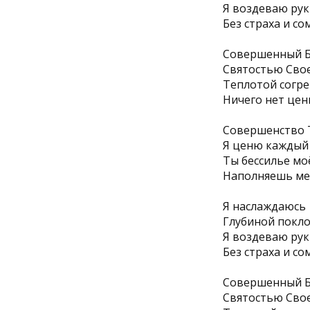
Я воздеваю рук
Без страха и со
Совершенный Бо
Святостью Свое
Теплотой согре
Ничего нет цен
Совершенство Т
Я ценю каждый 
Ты бессилье мо
Наполняешь ме
Я наслаждаюсь
Глубиной покло
Я воздеваю рук
Без страха и со
Совершенный Бо
Святостью Свое