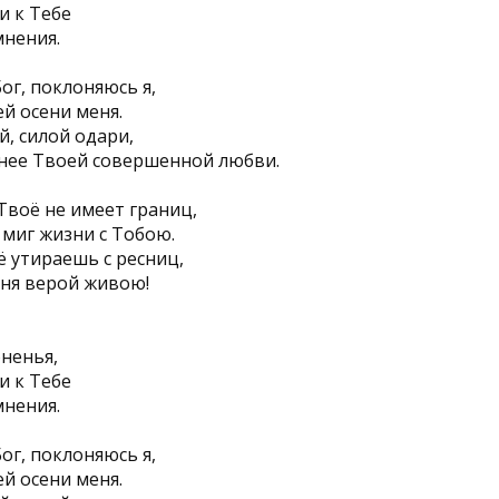
и к Тебе
мнения.
г, поклоняюсь я,
й осени меня.
й, силой одари,
нее Твоей совершенной любви.
воё не имеет границ,
миг жизни с Тобою.
ё утираешь с ресниц,
ня верой живою!
ненья,
и к Тебе
мнения.
г, поклоняюсь я,
й осени меня.