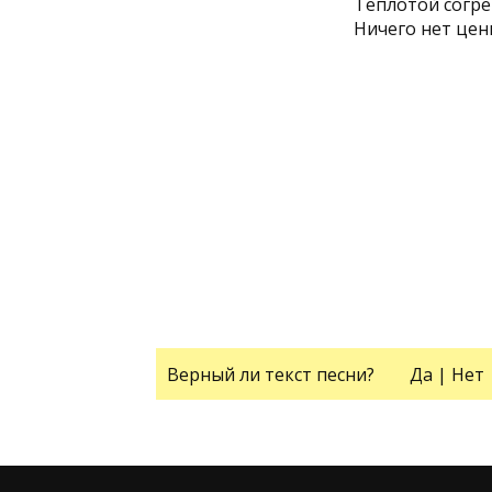
Теплотой согре
Ничего нет цен
Верный ли текст песни?
Да
|
Нет