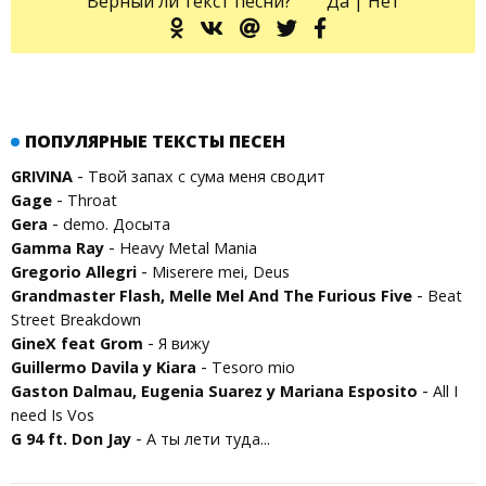
Верный ли текст песни?
Да
|
Нет
ПОПУЛЯРНЫЕ ТЕКСТЫ ПЕСЕН
-
GRIVINA
Твой запах с сума меня сводит
-
Gage
Throat
-
Gera
demo. Досыта
-
Gamma Ray
Heavy Metal Mania
-
Gregorio Allegri
Miserere mei, Deus
-
Grandmaster Flash, Melle Mel And The Furious Five
Beat
Street Breakdown
-
GineX feat Grom
Я вижу
-
Guillermo Davila y Kiara
Tesoro mio
-
Gaston Dalmau, Eugenia Suarez y Mariana Esposito
All I
need Is Vos
-
G 94 ft. Don Jay
А ты лети туда...