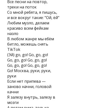
Все песни на повтор,
треки на поток
Со мной ребята, я пишусь,
и все вокруг такие: "Ой, ёй"
Любим музло, делаем
красиво всем фейкам
назло
В любом жанре мы ебём
битло, можешь снять
TikTok
(Эй) go, go! Go, go, go!
Go, go, go! Go, go, go!
Go, go, go! Go, go, go!
Go! Москва, руки, руки,
руки
Если нет припева —
заново начни, головой
качни
Я залезу внутрь, залезу в
мозги
А потом оума, только