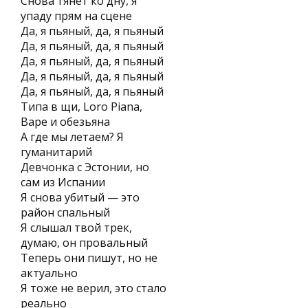
Снова тянет ко дну, я
упаду прям на сцене
Да, я пьяный, да, я пьяный
Да, я пьяный, да, я пьяный
Да, я пьяный, да, я пьяный
Да, я пьяный, да, я пьяный
Да, я пьяный, да, я пьяный
Типа в щи, Loro Piana,
Bape и обезьяна
А где мы летаем? Я
гуманитарий
Девчонка с Эстонии, но
сам из Испании
Я снова убитый — это
район спальный
Я слышал твой трек,
думаю, он провальный
Теперь они пишут, но не
актуально
Я тоже не верил, это стало
реально