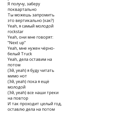
Я получу, заберу
поквартально
Ты можешь запромить
это вертикально (как?)
Yeah, я самый молодой
rockstar
Yeah, они мне говорят:
"Next up"
Yeah, мне нужен чёрно-
белый Truck
Yeah, дела оставим на
потом
(Эй, yeah) я буду читать
мимо нот
(Эй, yeah) пока я ещё
молодой
(Эй, yeah) все наши треки
на повтор
И так проходит целый год,
оставлю дела на потом