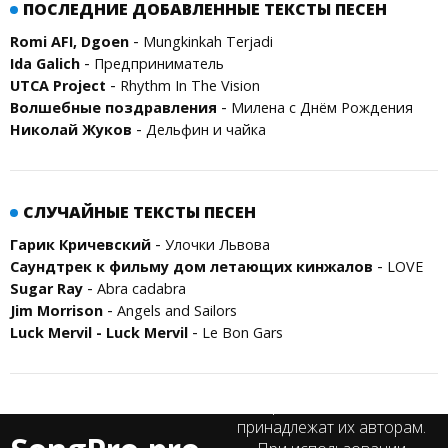
ПОСЛЕДНИЕ ДОБАВЛЕННЫЕ ТЕКСТЫ ПЕСЕН
-
Romi AFI, Dgoen
Mungkinkah Terjadi
-
Ida Galich
Предприниматель
-
UTCA Project
Rhythm In The Vision
-
Волшебные поздравления
Милена с Днём Рождения
-
Николай Жуков
Дельфин и чайка
СЛУЧАЙНЫЕ ТЕКСТЫ ПЕСЕН
-
Гарик Кричевский
Улочки Львова
-
Саундтрек к фильму дом летающих кинжалов
LOVE
-
Sugar Ray
Abra cadabra
-
Jim Morrison
Angels and Sailors
-
Luck Mervil - Luck Mervil
Le Bon Gars
Все права на тексты песен
принадлежат их авторам.