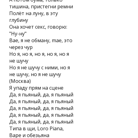
тишина, пристегни ремни
Полёт на луну, в эту
глубину
Она хочет секс, говорю:
"Ну-ну"
Bae, я не обману, mae, это
через чур
Но я, но я, но я, но я, но я
не шучу
Но я не шучу с ними, но я
не шучу, но я не шучу
(Москва)
Я упаду прям на сцене
Да, я пьяный, да, я пьяный
Да, я пьяный, да, я пьяный
Да, я пьяный, да, я пьяный
Да, я пьяный, да, я пьяный
Да, я пьяный, да, я пьяный
Типа в щи, Loro Piana,
Bape и обезьяна