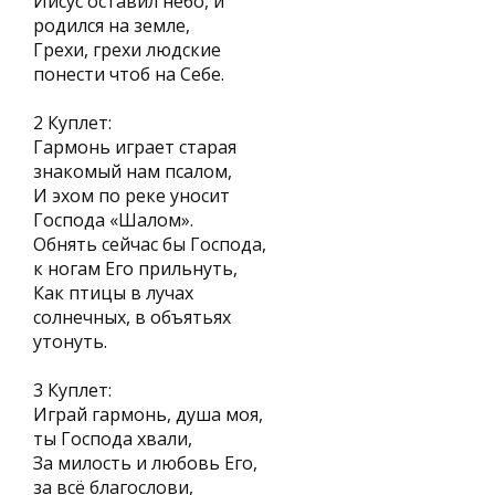
Иисус оставил небо, и
родился на земле,
Грехи, грехи людские
понести чтоб на Себе.
2 Куплет:
Гармонь играет старая
знакомый нам псалом,
И эхом по реке уносит
Господа «Шалом».
Обнять сейчас бы Господа,
к ногам Его прильнуть,
Как птицы в лучах
солнечных, в объятьях
утонуть.
3 Куплет:
Играй гармонь, душа моя,
ты Господа хвали,
За милость и любовь Его,
за всё благослови,