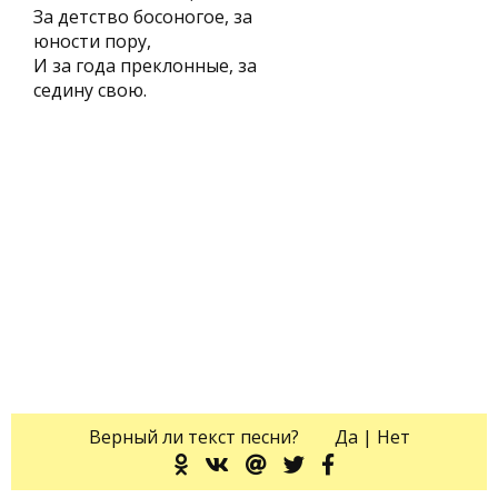
За детство босоногое, за
юности пору,
И за года преклонные, за
седину свою.
Верный ли текст песни?
Да
|
Нет