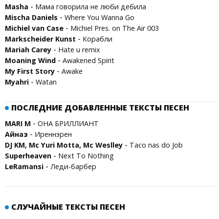
-
Masha
Мама говорила не люби дебила
-
Mischa Daniels
Where You Wanna Go
-
Michiel van Case
Michiel Pres. on The Air 003
-
Marksсheider Kunst
Корабли
-
Mariah Carey
Hate u remix
-
Moaning Wind
Awakened Spirit
-
My First Story
Awake
-
Myahri
Watan
ПОСЛЕДНИЕ ДОБАВЛЕННЫЕ ТЕКСТЫ ПЕСЕН
-
MARI M
ОНА БРИЛЛИАНТ
-
Айназ
Иреннэрен
-
DJ KM, Mc Yuri Motta, Mc Weslley
Taco nas do Job
-
Superheaven
Next To Nothing
-
LeRamansi
Леди-барбер
СЛУЧАЙНЫЕ ТЕКСТЫ ПЕСЕН