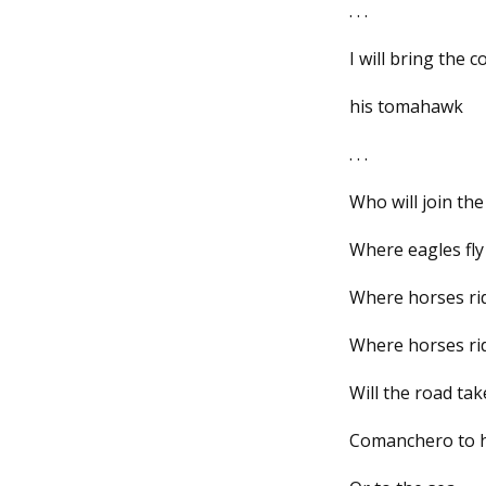
. . .
I will bring the
his tomahawk
. . .
Who will join t
Where eagles fly
Where horses ri
Where horses ri
Will the road tak
Comanchero to h