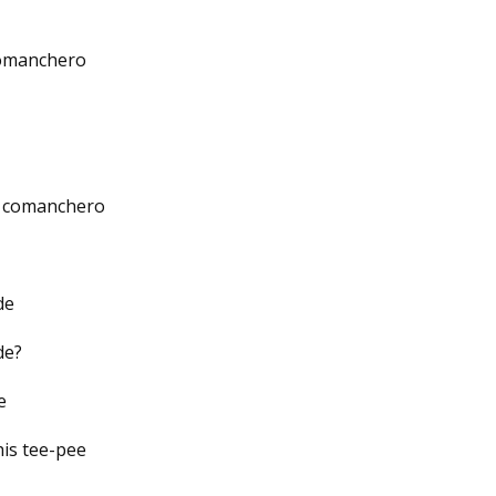
 comanchero
he comanchero
de
de?
e
is tee-pee