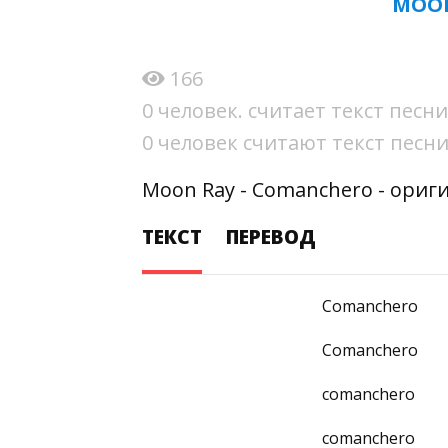
MOON
166
0 человек. считает текст пес
0 человек считают текст пес
Moon Ray - Comanchero - ориг
ТЕКСТ
ПЕРЕВОД
Comanchero
Comanchero
comanchero
comanchero