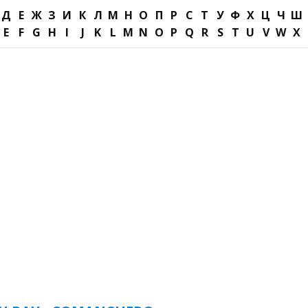
Д
Е
Ж
З
И
К
Л
М
Н
О
П
Р
С
Т
У
Ф
Х
Ц
Ч
Ш
E
F
G
H
I
J
K
L
M
N
O
P
Q
R
S
T
U
V
W
X