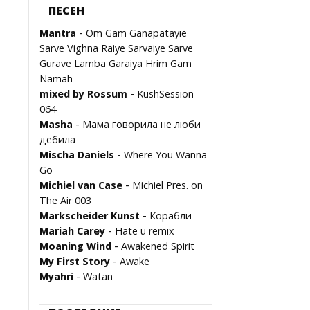
ПЕСЕН
-
Mantra
Om Gam Ganapatayie
Sarve Vighna Raiye Sarvaiye Sarve
Gurave Lamba Garaiya Hrim Gam
Namah
-
mixed by Rossum
KushSession
064
-
Masha
Мама говорила не люби
дебила
-
Mischa Daniels
Where You Wanna
Go
-
Michiel van Case
Michiel Pres. on
The Air 003
-
Marksсheider Kunst
Корабли
-
Mariah Carey
Hate u remix
-
Moaning Wind
Awakened Spirit
-
My First Story
Awake
-
Myahri
Watan