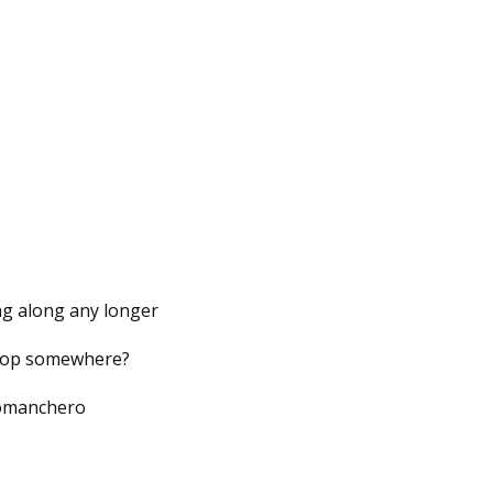
ng along any longer
stop somewhere?
 comanchero