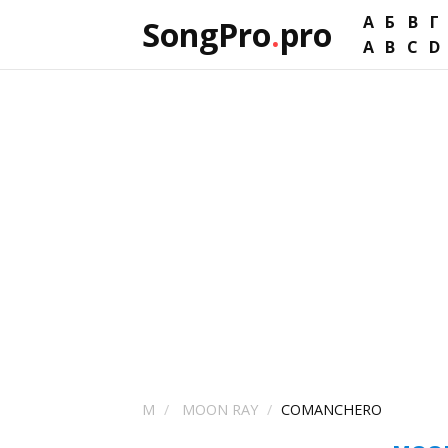
А
Б
В
Г
SongPro
.
pro
A
B
C
D
M
MOON RAY
COMANCHERO