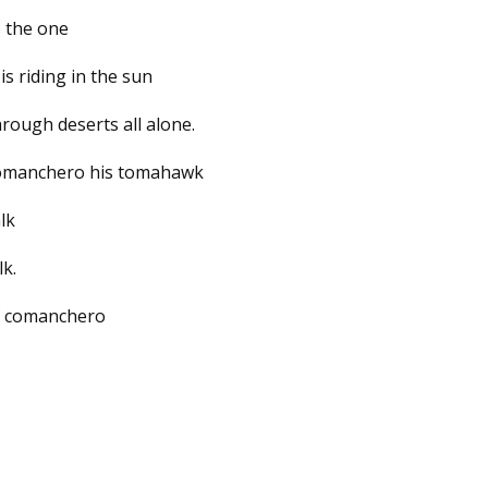
s the one
is riding in the sun
hrough deserts all alone.
 comanchero his tomahawk
lk
k.
f comanchero