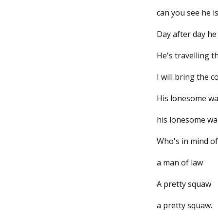
can you see he i
Day after day he 
He's travelling t
I will bring the
His lonesome wa
his lonesome wal
Who's in mind o
a man of law
A pretty squaw
a pretty squaw.