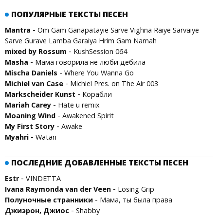
ПОПУЛЯРНЫЕ ТЕКСТЫ ПЕСЕН
-
Mantra
Om Gam Ganapatayie Sarve Vighna Raiye Sarvaiye
Sarve Gurave Lamba Garaiya Hrim Gam Namah
-
mixed by Rossum
KushSession 064
-
Masha
Мама говорила не люби дебила
-
Mischa Daniels
Where You Wanna Go
-
Michiel van Case
Michiel Pres. on The Air 003
-
Marksсheider Kunst
Корабли
-
Mariah Carey
Hate u remix
-
Moaning Wind
Awakened Spirit
-
My First Story
Awake
-
Myahri
Watan
ПОСЛЕДНИЕ ДОБАВЛЕННЫЕ ТЕКСТЫ ПЕСЕН
-
Estr
VINDETTA
-
Ivana Raymonda van der Veen
Losing Grip
-
Полуночные странники
Мама, ты была права
-
Джиэрон, Джиос
Shabby