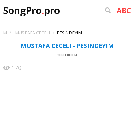
SongPro
.
pro
ABC
M
MUSTAFA CECELI
PESINDEYIM
MUSTAFA CECELI - PESINDEYIM
ТЕКСТ ПЕСНИ
170