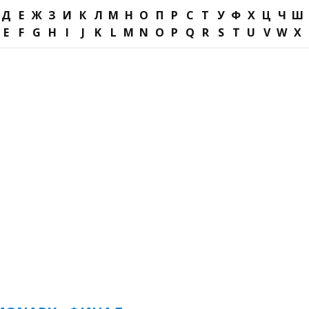
Д
Е
Ж
З
И
К
Л
М
Н
О
П
Р
С
Т
У
Ф
Х
Ц
Ч
Ш
E
F
G
H
I
J
K
L
M
N
O
P
Q
R
S
T
U
V
W
X