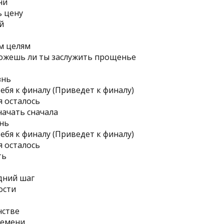
ни
ь цену
й
м целям
можешь ли ты заслужить прощенье
знь
ебя к финалу (Приведет к финалу)
я осталось
начать сначала
знь
ебя к финалу (Приведет к финалу)
я осталось
ть
дний шаг
ости
нстве
ремени