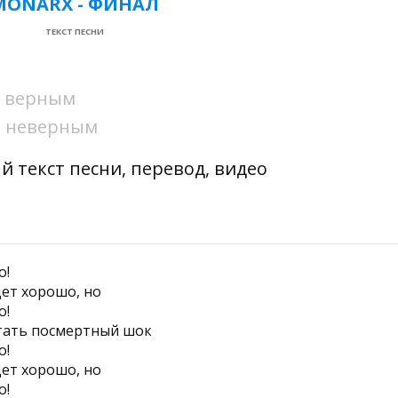
MONARX - ФИНАЛ
ТЕКСТ ПЕСНИ
ни верным
ни неверным
й текст песни, перевод, видео
о!
дет хорошо, но
о!
тать посмертный шок
о!
дет хорошо, но
о!