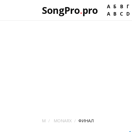
А
Б
В
Г
SongPro
.
pro
A
B
C
D
M
MONARX
ФИНАЛ