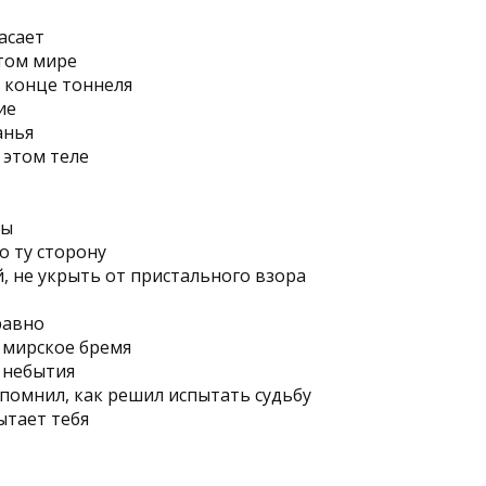
асает
том мире
в конце тоннеля
ие
анья
 этом теле
ны
о ту сторону
й, не укрыть от пристального взора
равно
 мирское бремя
 небытия
помнил, как решил испытать судьбу
ытает тебя