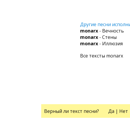
Другие песни исполни
monarx
- Вечность
monarx
- Стены
monarx
- Иллюзия
Все тексты monarx
Верный ли текст песни?
Да
|
Нет