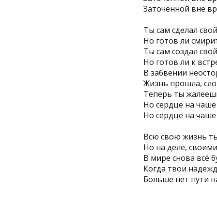
Заточённой вне в
Ты сам сделал сво
Но готов ли смирит
Ты сам создал сво
Но готов ли к встр
В забвении неост
Жизнь прошла, сло
Теперь ты жалееш
Но сердце на чаше
Но сердце на чаше
Всю свою жизнь ты
Но на деле, своим
В мире снова всё б
Когда твои надежд
Больше нет пути н