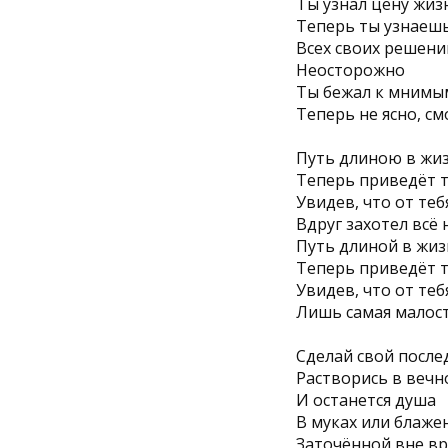
Ты узнал цену жиз
Теперь ты узнаеш
Всех своих решени
Неосторожно
Ты бежал к мнимы
Теперь не ясно, с
Путь длиною в жи
Теперь приведёт т
Увидев, что от теб
Вдруг захотел всё 
Путь длиной в жи
Теперь приведёт т
Увидев, что от теб
Лишь самая малос
Сделай свой после
Растворись в вечн
И останется душа
В муках или блаже
Заточённой вне в