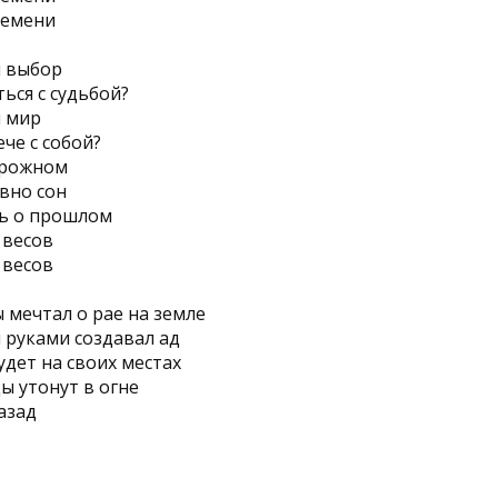
ремени
й выбор
ься с судьбой?
й мир
ече с собой?
орожном
вно сон
ь о прошлом
 весов
 весов
 мечтал о рае на земле
и руками создавал ад
удет на своих местах
ы утонут в огне
азад