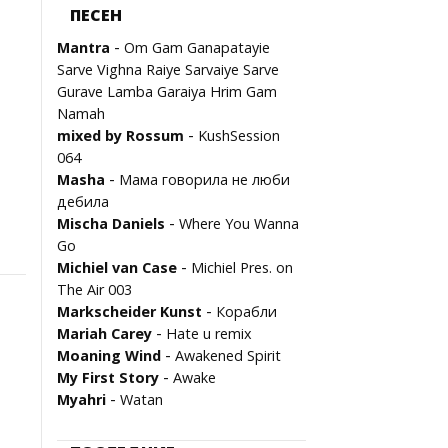
ПЕСЕН
-
Mantra
Om Gam Ganapatayie
Sarve Vighna Raiye Sarvaiye Sarve
Gurave Lamba Garaiya Hrim Gam
Namah
-
mixed by Rossum
KushSession
064
-
Masha
Мама говорила не люби
дебила
-
Mischa Daniels
Where You Wanna
Go
-
Michiel van Case
Michiel Pres. on
The Air 003
-
Marksсheider Kunst
Корабли
-
Mariah Carey
Hate u remix
-
Moaning Wind
Awakened Spirit
-
My First Story
Awake
-
Myahri
Watan