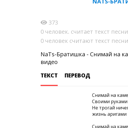
NATS-БРАТ
373
0 человек. считает текст пес
0 человек считают текст пес
NaTs-Братишка - Снимай на ка
видео
ТЕКСТ
ПЕРЕВОД
Снимай на кам
Своими руками
Не трогай ниче
жизнь аригами
Снимай на каме