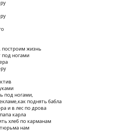
еру
еру
го
, построим жизнь
 под ногами
ера
еру
ектив
уками
ь под ногами,
рекламе,как поднять бабла
ра и в лес по дрова
папа карла
ить хлеб по карманам
 тюрьма нам