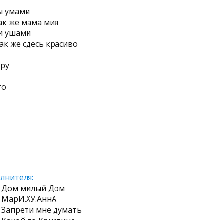
ы умами
ак же мама мия
и ушами
ак же сдесь красиво
еру
го
лнителя:
 Дом милый Дом
 МарИ.ХУ.АннА
 Запрети мне думать