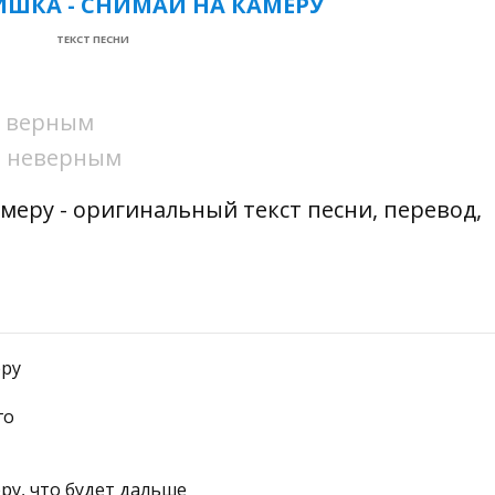
ИШКА - СНИМАЙ НА КАМЕРУ
ТЕКСТ ПЕСНИ
ни верным
ни неверным
меру - оригинальный текст песни, перевод,
еру
го
ру, что будет дальше