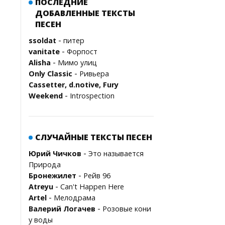
ПОСЛЕДНИЕ
ДОБАВЛЕННЫЕ ТЕКСТЫ
ПЕСЕН
-
ssoldat
питер
-
vanitate
Форпост
-
Alisha
Мимо улиц
-
Only Classic
Ривьера
Cassetter, d.notive, Fury
-
Weekend
Introspection
СЛУЧАЙНЫЕ ТЕКСТЫ ПЕСЕН
-
Юрий Чичков
Это называется
Природа
-
Бронежилет
Рейв 96
-
Atreyu
Can't Happen Here
-
Artel
Мелодрама
-
Валерий Логачев
Розовые кони
у воды