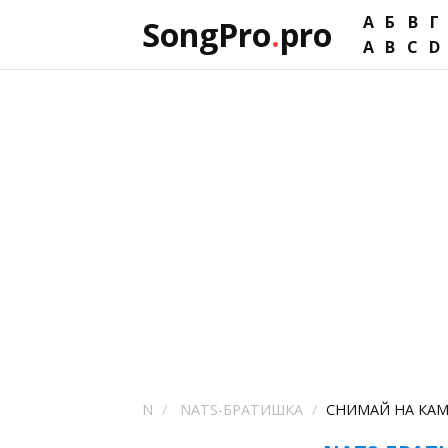
А
Б
В
Г
SongPro
.
pro
A
B
C
D
N
NATS-БРАТИШКА
СНИМАЙ НА КАМ