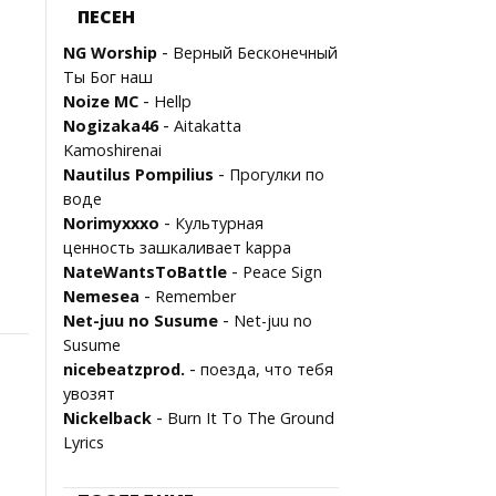
ПЕСЕН
-
NG Worship
Верный Бесконечный
Ты Бог наш
-
Noize MC
Hellp
-
Nogizaka46
Aitakatta
Kamoshirenai
-
Nautilus Pompilius
Прогулки по
воде
-
Norimyxxxo
Культурная
ценность зашкаливает kappa
-
NateWantsToBattle
Peace Sign
-
Nemesea
Remember
-
Net-juu no Susume
Net-juu no
Susume
-
nicebeatzprod.
поезда, что тебя
увозят
-
Nickelback
Burn It To The Ground
Lyrics