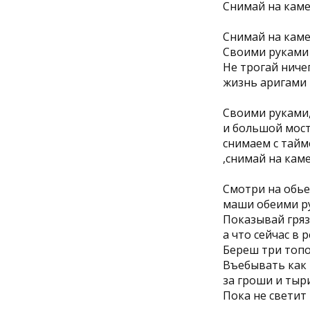
Снимай на кам
Снимай на кам
Своими руками
Не трогай ниче
жизнь аригами
Своими руками
и большой мост
снимаем с тайм
,снимай на кам
Смотри на обь
маши обеими р
Показывай гряз
а что сейчас в 
Береш три топо
Въебывать как 
за гроши и тыр
Пока не светит