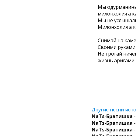
Мы одурманин
милонхолия а к
Мы не услышал
Милонхолия а к
Снимай на кам
Своими руками
Не трогай ниче
жизнь аригами
Другие песни испо
NaTs-Братишка
-
NaTs-Братишка
-
NaTs-Братишка
-