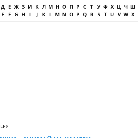
Д
Е
Ж
З
И
К
Л
М
Н
О
П
Р
С
Т
У
Ф
Х
Ц
Ч
Ш
E
F
G
H
I
J
K
L
M
N
O
P
Q
R
S
T
U
V
W
X
ЕРУ