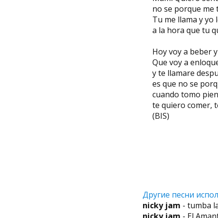
no se porque me t
Tu me llama y yo l
a la hora que tu qu
Hoy voy a beber y
Que voy a enloqu
y te llamare desp
es que no se por
cuando tomo pien
te quiero comer, 
(BIS)
Другие песни испол
nicky jam
- tumba l
nicky jam
- El Aman