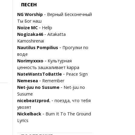
ПЕСЕН
-
NG Worship
Верный Бесконечный
Ты Бог наш
-
Noize MC
Hellp
-
Nogizaka46
Aitakatta
Kamoshirenai
-
Nautilus Pompilius
Прогулки по
воде
-
Norimyxxxo
Культурная
ценность зашкаливает kappa
-
NateWantsToBattle
Peace Sign
-
Nemesea
Remember
-
Net-juu no Susume
Net-juu no
Susume
-
nicebeatzprod.
поезда, что тебя
увозят
-
Nickelback
Burn It To The Ground
Lyrics