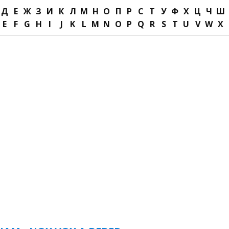
Д
Е
Ж
З
И
К
Л
М
Н
О
П
Р
С
Т
У
Ф
Х
Ц
Ч
Ш
E
F
G
H
I
J
K
L
M
N
O
P
Q
R
S
T
U
V
W
X