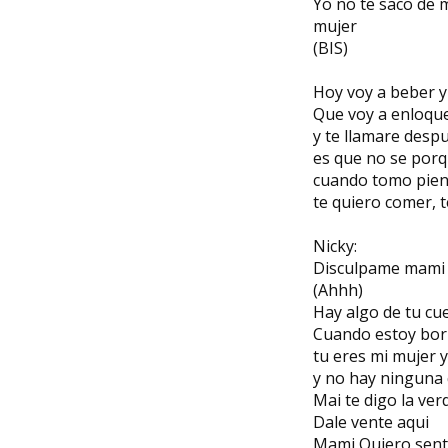
Yo no te saco de 
mujer
(BIS)
Hoy voy a beber y
Que voy a enloqu
y te llamare desp
es que no se por
cuando tomo pien
te quiero comer, 
Nicky:
Disculpame mami s
(Ahhh)
Hay algo de tu cu
Cuando estoy bo
tu eres mi mujer 
y no hay ninguna 
Mai te digo la ver
Dale vente aqui
Mami Quiero senti