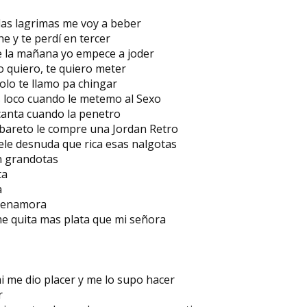
las lagrimas me voy a beber
e y te perdí en tercer
e la mañana yo empece a joder
o quiero, te quiero meter
lo te llamo pa chingar
 loco cuando le metemo al Sexo
canta cuando la penetro
bareto le compre una Jordan Retro
le desnuda que rica esas nalgotas
n grandotas
ta
a
e enamora
e quita mas plata que mi señora
r
i me dio placer y me lo supo hacer
r