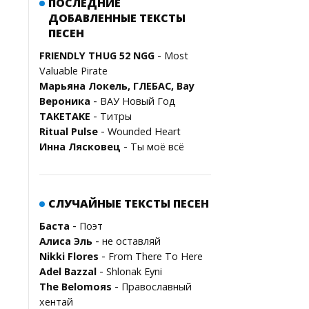
ПОСЛЕДНИЕ
ДОБАВЛЕННЫЕ ТЕКСТЫ
ПЕСЕН
-
FRIENDLY THUG 52 NGG
Most
Valuable Pirate
Марьяна Локель, ГЛЕБАС, Вау
-
Вероника
ВАУ Новый Год
-
TAKETAKE
Титры
-
Ritual Pulse
Wounded Heart
-
Инна Лясковец
Ты моё всё
СЛУЧАЙНЫЕ ТЕКСТЫ ПЕСЕН
-
Баста
Поэт
-
Алиса Эль
не оставляй
-
Nikki Flores
From There To Here
-
Adel Bazzal
Shlonak Eyni
-
The Belomoяs
Православный
хентай