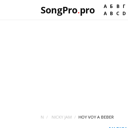
А
Б
В
Г
SongPro
.
pro
A
B
C
D
N
NICKY JAM
HOY VOY A BEBER