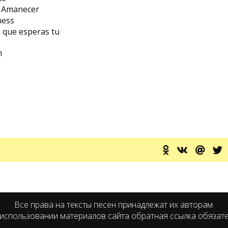
l Amanecer
ness
e que esperas tu
m
Все права на тексты песен принадлежат их авторам.
использовании материалов сайта обратная ссылка обязат