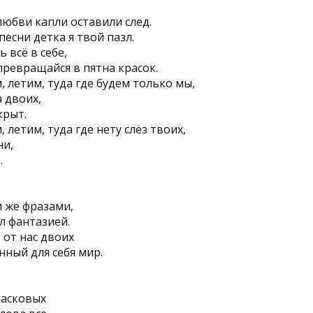
юбви капли оставили след.
песни детка я твой пазл.
 всё в себе,
ревращайся в пятна красок.
, летим, туда где будем только мы,
а двоих,
крыт.
 летим, туда где нету слёз твоих,
ни,
.
и же фразами,
ыл фантазией.
 от нас двоих
ный для себя мир.
ласковых