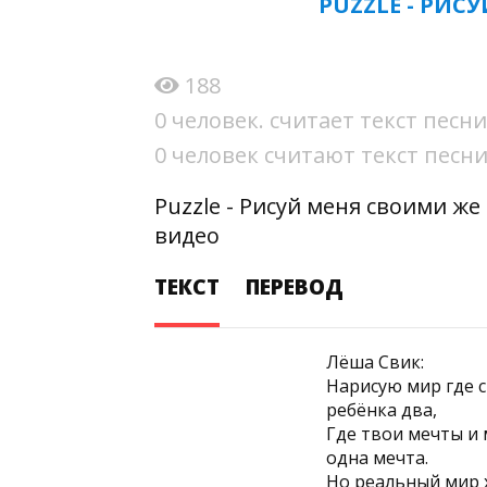
PUZZLE - РИ
188
0 человек. считает текст пес
0 человек считают текст пес
Puzzle - Рисуй меня своими же
видео
ТЕКСТ
ПЕРЕВОД
Лёша Свик:
Нарисую мир где 
ребёнка два,
Где твои мечты и
одна мечта.
Но реальный мир 