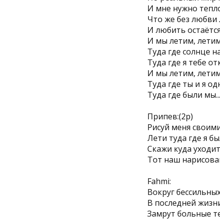
И мне нужно тепл
Что же без любви 
И любить остаётся
И мы летим, летим
Туда где солнце н
Туда где я тебе от
И мы летим, летим,
Туда где ты и я од
Туда где были мы..
Припев:(2р)
Рисуй меня своим
Лети туда где я б
Скажи куда уходит
Тот наш нарисован
Fahmi:
Вокруг бессильных
В последней жизни
Замрут больные те