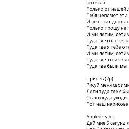
потекла.
Только от нашей л
Тебя цепляют эти 
И не стоит держать
Только прошу не п
И мы летим, летим
Туда где солнце н
Туда где я тебе от
И мы летим, летим,
Туда где ты и я од
Туда где были мы...
Припев:(2р)
Рисуй меня своим
Лети туда где я б
Скажи куда уходит
Тот наш нарисован
Appledream:
Дай мне 5 секунд 