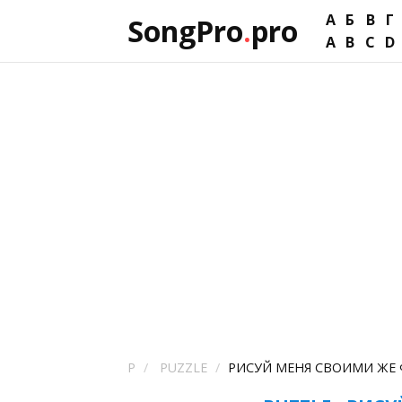
А
Б
В
Г
SongPro
.
pro
A
B
C
D
P
PUZZLE
РИСУЙ МЕНЯ СВОИМИ ЖЕ