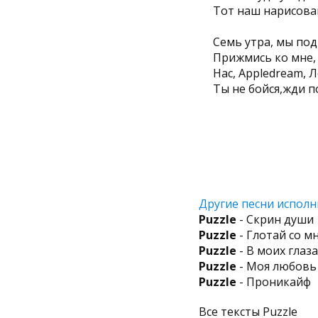
Тот наш нарисован
Семь утра, мы под
Прижмись ко мне, 
Нас, Appledream, Л
Ты не бойся,жди п
Другие песни исполн
Puzzle
- Скрин души
Puzzle
- Глотай со м
Puzzle
- В моих глаза
Puzzle
- Моя любовь
Puzzle
- Проникайф
Все тексты Puzzle