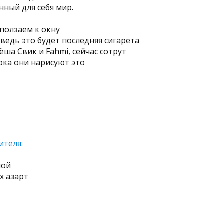
ный для себя мир.
ползаем к окну
ведь это будет последняя сигарета
ёша Свик и Fahmi, сейчас сотрут
ока они нарисуют это
ителя:
ной
х азарт