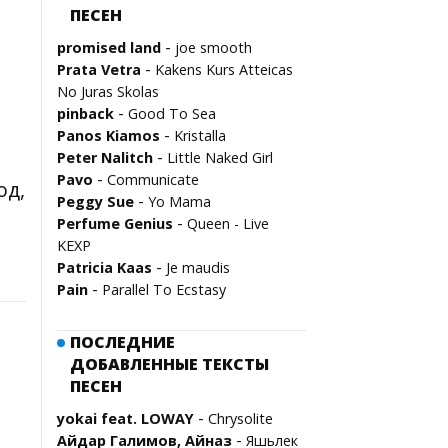
ПЕСЕН
-
promised land
joe smooth
-
Prata Vetra
Kakens Kurs Atteicas
No Juras Skolas
-
pinback
Good To Sea
-
Panos Kiamos
Kristalla
-
Peter Nalitch
Little Naked Girl
-
Pavo
Communicate
од,
-
Peggy Sue
Yo Mama
-
Perfume Genius
Queen - Live
KEXP
-
Patricia Kaas
Je maudis
-
Pain
Parallel To Ecstasy
ПОСЛЕДНИЕ
ДОБАВЛЕННЫЕ ТЕКСТЫ
ПЕСЕН
-
yokai feat. LOWAY
Chrysolite
-
Айдар Галимов, Айназ
Яшьлек