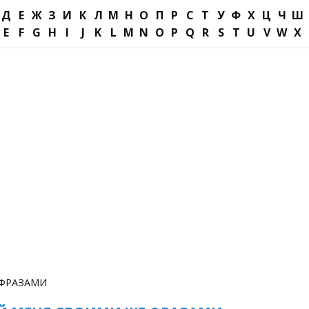
Д
Е
Ж
З
И
К
Л
М
Н
О
П
Р
С
Т
У
Ф
Х
Ц
Ч
Ш
E
F
G
H
I
J
K
L
M
N
O
P
Q
R
S
T
U
V
W
X
 ФРАЗАМИ