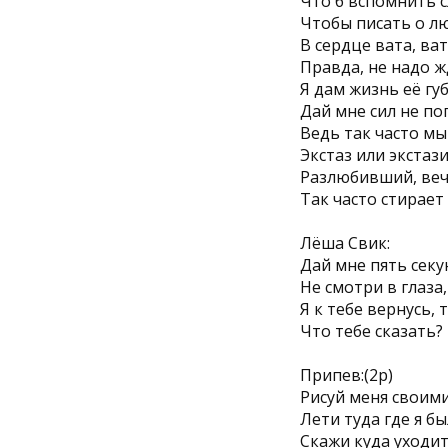
Что б вспомнить с
Чтобы писать о лю
В сердце вата, вата
Правда, не надо ж
Я дам жизнь её гу
Дай мне сил не по
Ведь так часто мы
Экстаз или экстази
Разлюбивший, вечн
Так часто стирает э
Лёша Свик:
Дай мне пять секу
Не смотри в глаза,
Я к тебе вернусь, 
Что тебе сказать?
Припев:(2р)
Рисуй меня своим
Лети туда где я б
Скажи куда уходит