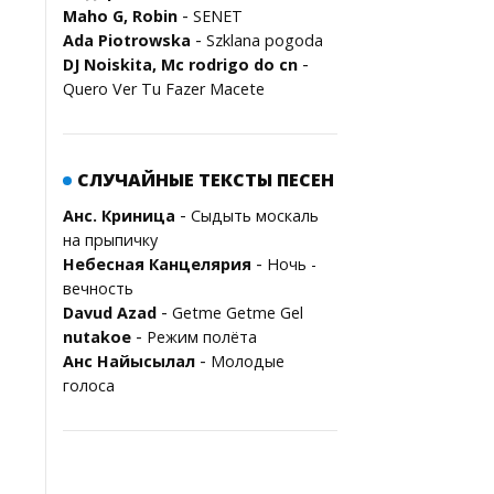
-
Maho G, Robin
SENET
-
Ada Piotrowska
Szklana pogoda
-
DJ Noiskita, Mc rodrigo do cn
Quero Ver Tu Fazer Macete
СЛУЧАЙНЫЕ ТЕКСТЫ ПЕСЕН
-
Анс. Криница
Сыдыть москаль
на прыпичку
-
Небесная Канцелярия
Ночь -
вечность
-
Davud Azad
Getme Getme Gel
-
nutakoe
Режим полёта
-
Анс Найысылал
Молодые
голоса