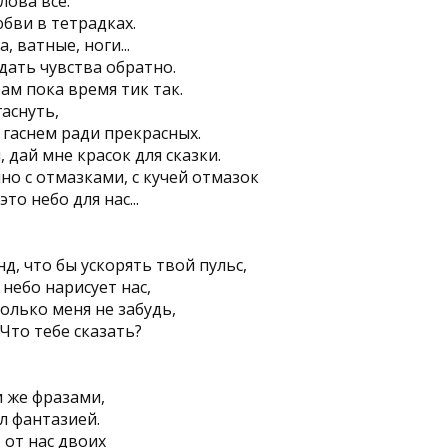
лова все.
бви в тетрадках.
, ватные, ноги...
дать чувства обратно.
бам пока время тик так.
гаснуть,
 гаснем ради прекрасных.
, дай мне красок для сказки.
о с отмазками, с кучей отмазок
то небо для нас...
нд, что бы ускорять твой пульс,
 небо нарисует нас,
только меня не забудь,
 Что тебе сказать?
и же фразами,
ыл фантазией.
 от нас двоих