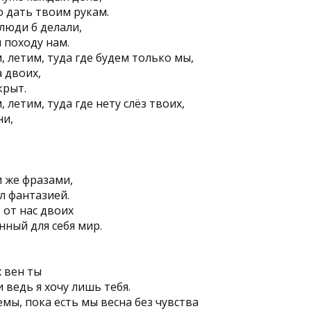
о дать твоим рукам.
люди б делали,
 походу нам.
, летим, туда где будем только мы,
а двоих,
крыт.
 летим, туда где нету слёз твоих,
ни,
.
и же фразами,
ыл фантазией.
 от нас двоих
ный для себя мир.
 вен ты
 ведь я хочу лишь тебя.
мы, пока есть мы весна без чувства