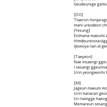
Geudeurege gams
[D.O]
Ttaeron honjarago
mani ureodeon ch
[Yesung]
Eolmana maeumi 
Himdeureosseulg
Ijeseoya nan al g
[Taeyeon]
Nae insaengi ggeu
I sesangi ggeunna
Urin yeongwonhi 
[All]
Jageun maeum mo
Urin hanaran geos
Uri hamgge haen
Memareun sesang 