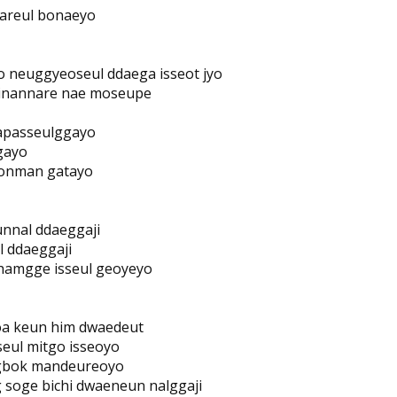
areul bonaeyo
 neuggyeoseul ddaega isseot jyo
inannare nae moseupe
apasseulggayo
gayo
eonman gatayo
nnal ddaeggaji
l ddaeggaji
hamgge isseul geoyeyo
a keun him dwaedeut
eul mitgo isseoyo
gbok mandeureoyo
soge bichi dwaeneun nalggaji