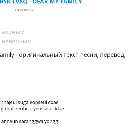
SK TVXQ - DEAR MY FAMILY
ТЕКСТ ПЕСНИ
ни верным
ни неверным
amily - оригинальный текст песни, перевод,
 chajeul suga eopseul ddae
gireul ireobeoryeosseul ddae
i anneun saranggwa yonggil