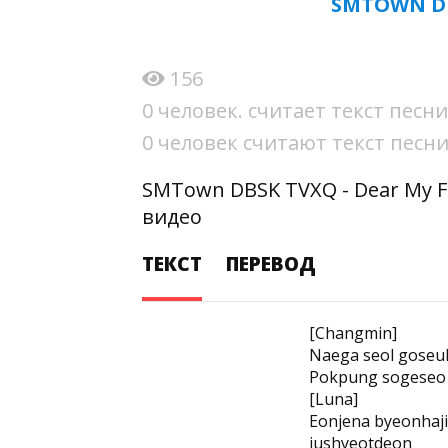
SMTOWN DB
156
0 человек. считает текст пес
0 человек считают текст пес
SMTown DBSK TVXQ - Dear My F
видео
ТЕКСТ
ПЕРЕВОД
[Changmin]
Naega seol goseul
Pokpung sogeseo 
[Luna]
Eonjena byeonhaj
jushyeotdeon