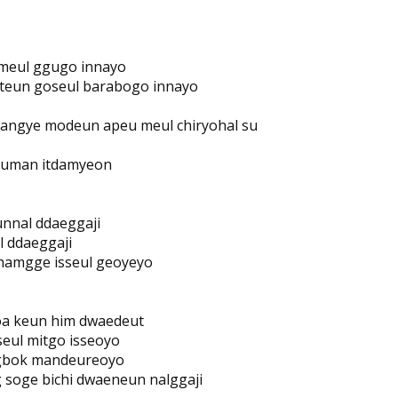
meul ggugo innayo
teun goseul barabogo innayo
angye modeun apeu meul chiryohal su
 suman itdamyeon
nnal ddaeggaji
l ddaeggaji
hamgge isseul geoyeyo
a keun him dwaedeut
eul mitgo isseoyo
gbok mandeureoyo
soge bichi dwaeneun nalggaji