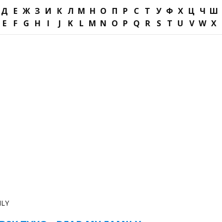
Д
Е
Ж
З
И
К
Л
М
Н
О
П
Р
С
Т
У
Ф
Х
Ц
Ч
Ш
E
F
G
H
I
J
K
L
M
N
O
P
Q
R
S
T
U
V
W
X
ILY