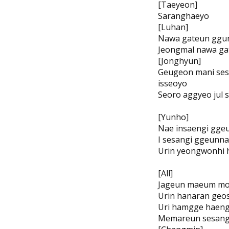
[Taeyeon]
Saranghaeyo
[Luhan]
Nawa gateun ggu
Jeongmal nawa ga
[Jonghyun]
Geugeon mani ses
isseoyo
Seoro aggyeo jul
[Yunho]
Nae insaengi ggeu
I sesangi ggeunna
Urin yeongwonhi 
[All]
Jageun maeum mo
Urin hanaran geos
Uri hamgge haen
Memareun sesang 