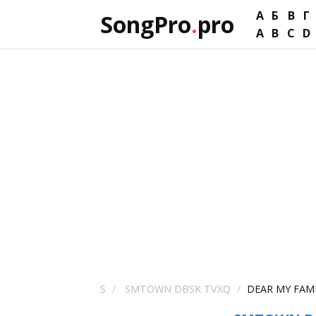
А
Б
В
Г
SongPro
.
pro
A
B
C
D
S
SMTOWN DBSK TVXQ
DEAR MY FAM