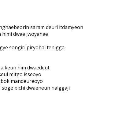
anghaebeorin saram deuri itdamyeon
n himi dwae jwoyahae
ye songiri piryohal tenigga
a keun him dwaedeut
eul mitgo isseoyo
gbok mandeureoyo
soge bichi dwaeneun nalggaji