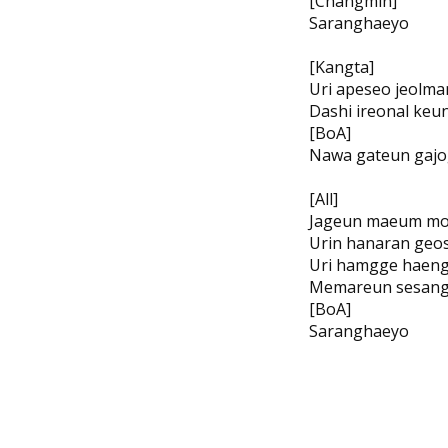
[Changmin]
Saranghaeyo
[Kangta]
Uri apeseo jeolm
Dashi ireonal keu
[BoA]
Nawa gateun gajog
[All]
Jageun maeum mo
Urin hanaran geos
Uri hamgge haen
Memareun sesang 
[BoA]
Saranghaeyo