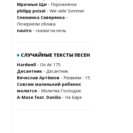
-
Мрачные Щи
Порожнячок
-
philipp poisel
Wie viele Sommer
-
Снежинка Северянка
Почернели облака
-
nautro
сказки на ночь
СЛУЧАЙНЫЕ ТЕКСТЫ ПЕСЕН
-
Hardwell
On Air 175
-
Десантник
Десантник
-
Вячеслав Артёмов
Реквием - 15
Совсем маленький ребенок
-
молится
Молитва Господня
-
A-Mase feat. Daniila
На Баре