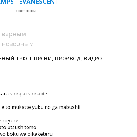
MPS - EVANESCENT
ТЕКСТ ПЕСНИ
ни верным
ни неверным
ьный текст песни, перевод, видео
ara shinpai shinaide
 e to mukatte yuku no ga mabushii
e ni yure
ato utsushitemo
 wo boku wa oikaketeru