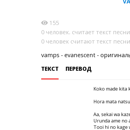
VA
155
0 человек. считает текст пес
0 человек считают текст пес
vamps - evanescent - оригинал
ТЕКСТ
ПЕРЕВОД
Koko made kita k
Hora mata natsu
Aa, sekai wa kaz
Urunda ame no 
Tooi hi no kage