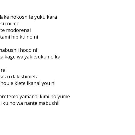
dake nokoshite yuku kara
tsu ni mo
ite modorenai
tami hibiku no ni
mabushii hodo ni
ta kage wa yakitsuku no ka
ara
 sezu dakishimeta
hou e kiete ikanai you ni
aretemo yamanai kimi no yume
 iku no wa nante mabushii