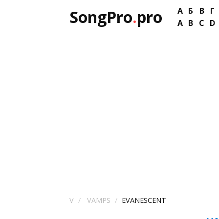
А
Б
В
Г
SongPro
.
pro
A
B
C
D
V
VAMPS
EVANESCENT