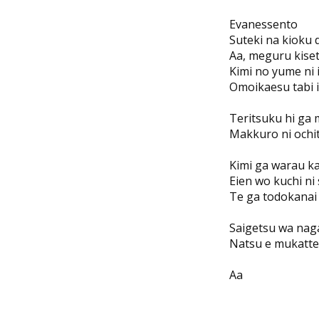
Evanessento
Suteki na kioku 
Aa, meguru kise
Kimi no yume ni 
Omoikaesu tabi i
Teritsuku hi ga 
Makkuro ni ochi
Kimi ga warau k
Eien wo kuchi ni
Te ga todokanai 
Saigetsu wa nag
Natsu e mukatte
Aa