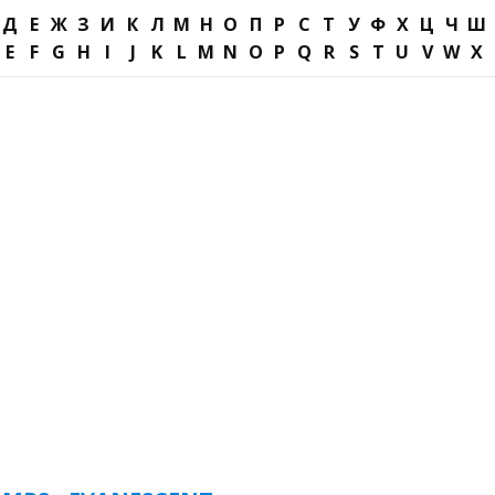
Д
Е
Ж
З
И
К
Л
М
Н
О
П
Р
С
Т
У
Ф
Х
Ц
Ч
Ш
E
F
G
H
I
J
K
L
M
N
O
P
Q
R
S
T
U
V
W
X