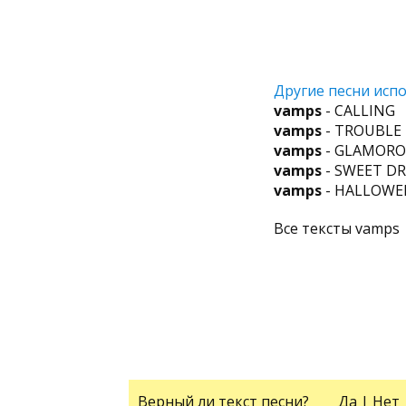
Другие песни испо
vamps
- CALLING
vamps
- TROUBLE
vamps
- GLAMORO
vamps
- SWEET D
vamps
- HALLOWE
Все тексты vamps
Верный ли текст песни?
Да
|
Нет