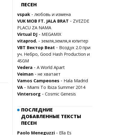
ПЕСЕН
-
vspak
любовь и измена
-
VUK MOB FT. JALA BRAT
ZVEZDE
PLACU ZA NAMA
-
Virtual DJ
MEGAMIX
-
vitaprod.
земля,земля,я юпитер
-
VBT Вектор Beat
Воздух 2.0 при
уч. Небро, Good Hash Production и
4SGM
-
Vedera
A World Apart
-
Veiman
не хватает
-
Vamos Campeones
Hala Madrid
-
VA
Miami To Ibiza Summer 2014
-
Vintersorg
Cosmic Genesis
ПОСЛЕДНИЕ
ДОБАВЛЕННЫЕ ТЕКСТЫ
ПЕСЕН
-
Paolo Meneguzzi
Ella Es