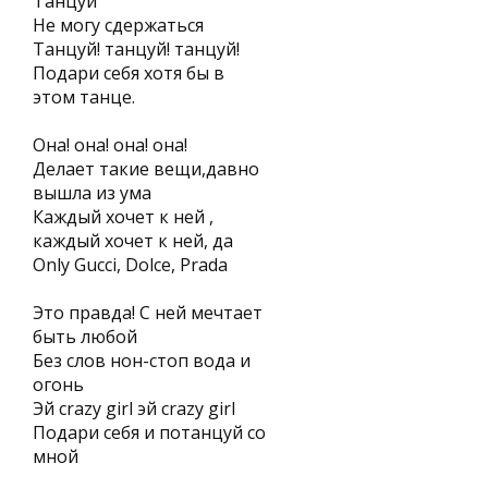
Танцуй
Не могу сдержаться
Танцуй! танцуй! танцуй!
Подари себя хотя бы в
этом танце.
Она! она! она! она!
Делает такие вещи,давно
вышла из ума
Каждый хочет к ней ,
каждый хочет к ней, да
Only Gucci, Dolce, Prada
Это правда! С ней мечтает
быть любой
Без слов нон-стоп вода и
огонь
Эй crazy girl эй crazy girl
Подари себя и потанцуй со
мной