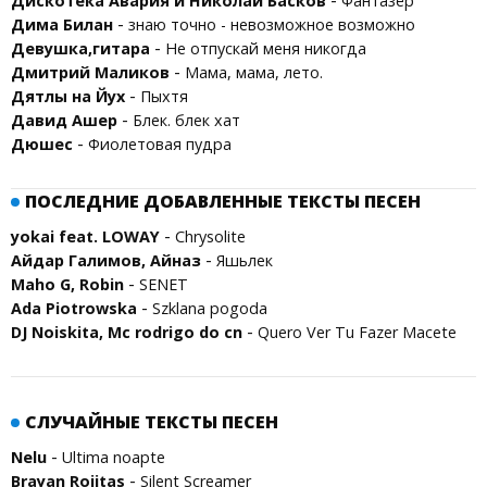
-
Дискотека Авария и Николай Басков
Фантазёр
-
Дима Билан
знаю точно - невозможное возможно
-
Девушка,гитара
Не отпускай меня никогда
-
Дмитрий Маликов
Мама, мама, лето.
-
Дятлы на Йух
Пыхтя
-
Давид Ашер
Блек. блек хат
-
Дюшес
Фиолетовая пудра
ПОСЛЕДНИЕ ДОБАВЛЕННЫЕ ТЕКСТЫ ПЕСЕН
-
yokai feat. LOWAY
Chrysolite
-
Айдар Галимов, Айназ
Яшьлек
-
Maho G, Robin
SENET
-
Ada Piotrowska
Szklana pogoda
-
DJ Noiskita, Mc rodrigo do cn
Quero Ver Tu Fazer Macete
СЛУЧАЙНЫЕ ТЕКСТЫ ПЕСЕН
-
Nelu
Ultima noapte
-
Brayan Rojitas
Silent Screamer