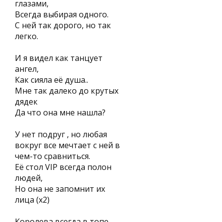
глазами,
Всегда выбирая одного.
С ней так дорого, но так
легко.
И я видел как танцует
ангел,
Как сияла её душа..
Мне так далеко до крутых
дядек
Да что она мне нашла?
У нет подруг , но любая
вокруг все мечтает с ней в
чем-то сравниться.
Её стол VIP всегда полон
людей,
Но она не запомнит их
лица (x2)
Королева всегда в топе,