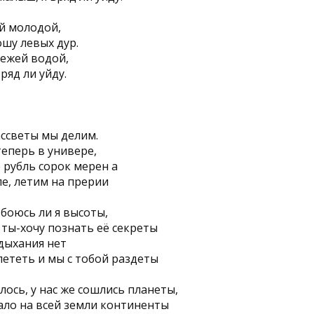
ой молодой,
шу левых дур.
вежей водой,
ряд ли уйду.
ассветы мы делим.
теперь в универе,
е рубль сорок мерен а
е, летим на прерии
 боюсь ли я высоты,
 ты-хочу познать её секреты
дыхания нет
ететь и мы с тобой раздеты
лось, у нас же сошлись планеты,
ало на всей земли континенты