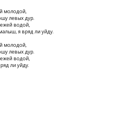
ой молодой,
шу левых дур.
вежей водой,
малыш, я вряд ли уйду.
ой молодой,
шу левых дур.
вежей водой,
ряд ли уйду.