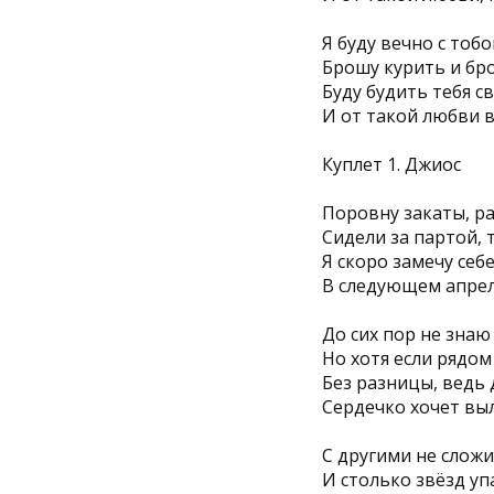
Я буду вечно с тоб
Брошу курить и бро
Буду будить тебя с
И от такой любви в
Куплет 1. Джиос
Поровну закаты, р
Сидели за партой, 
Я скоро замечу себ
В следующем апрел
До сих пор не знаю
Но хотя если рядом
Без разницы, ведь 
Сердечко хочет выл
С другими не сложи
И столько звёзд уп