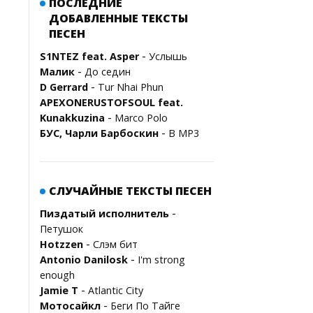
ПОСЛЕДНИЕ
ДОБАВЛЕННЫЕ ТЕКСТЫ
ПЕСЕН
-
S1NTEZ feat. Asper
Услышь
-
Малик
До седин
-
D Gerrard
Tur Nhai Phun
APEXONERUSTOFSOUL feat.
-
Kunakkuzina
Marco Polo
-
БУС, Чарли Барбоскин
В MP3
СЛУЧАЙНЫЕ ТЕКСТЫ ПЕСЕН
-
Пиздатый исполнитель
Петушок
-
Hotzzen
Слэм бит
-
Antonio Danilosk
I'm strong
enough
-
Jamie T
Atlantic City
-
Мотосайкл
Беги По Тайге