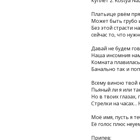
Куплет 2. Kostya Na
Платьице рвём пря
Может быть грубо 
Без этой страсти н
сейчас то, что нужн
Давай не будем гов
Наша инсомния нам
Комната плавилась 
Банально так и поп
Всему виною твой 
Пьяный ли я или та
Но в твоих глазах, 
Стрелки на часах… 
Моё имя, пусть я те
Её голос плюс неуе
Припев: