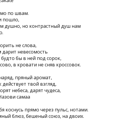
zakate
мо по швам.
и пошло,
ам душно, но контрастный душ нам
о.
орить не слова,
 дарит невесомость
будто бы в ней под сорок,
сово, в кровати не сняв кроссовок.
наряд, пряный аромат,
к действует твой взгляд,
горят небеса, дарят чудеса,
Назови самаа
бя коснусь прямо через пульс, нотами.
мный блюз, бешеный союз, на двоих.