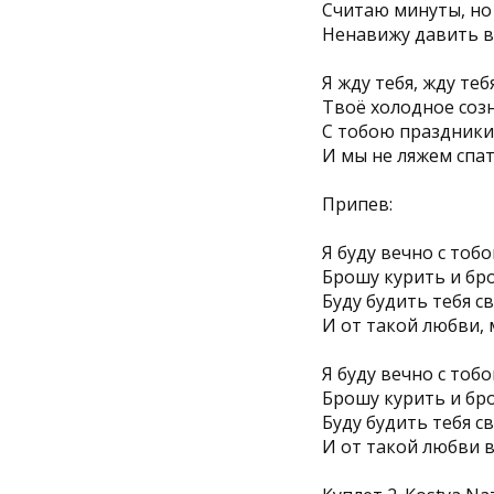
Считаю минуты, но
Ненавижу давить в
Я жду тебя, жду тебя
Твоё холодное созн
С тобою праздники
И мы не ляжем спат
Припев:
Я буду вечно с тоб
Брошу курить и бро
Буду будить тебя с
И от такой любви, 
Я буду вечно с тоб
Брошу курить и бро
Буду будить тебя с
И от такой любви в