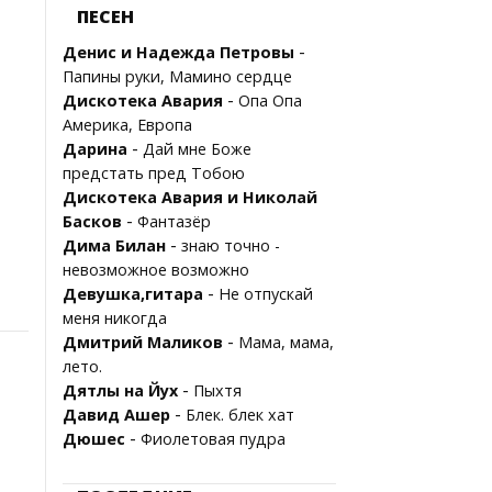
ПЕСЕН
-
Денис и Надежда Петровы
Папины руки, Мамино сердце
-
Дискотека Авария
Опа Опа
Америка, Европа
-
Дарина
Дай мне Боже
предстать пред Тобою
Дискотека Авария и Николай
-
Басков
Фантазёр
-
Дима Билан
знаю точно -
невозможное возможно
-
Девушка,гитара
Не отпускай
меня никогда
-
Дмитрий Маликов
Мама, мама,
лето.
-
Дятлы на Йух
Пыхтя
-
Давид Ашер
Блек. блек хат
-
Дюшес
Фиолетовая пудра