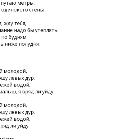
 путаю метры,
 одинокого стены.
, жду тебя,
ание надо бы утеплять.
 по будням,
ь ниже полудня.
ой молодой,
шу левых дур.
вежей водой,
малыш, я вряд ли уйду.
ой молодой,
шу левых дур.
вежей водой,
ряд ли уйду.