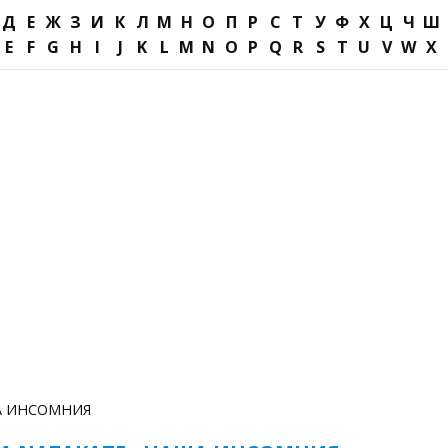
Д
Е
Ж
З
И
К
Л
М
Н
О
П
Р
С
Т
У
Ф
Х
Ц
Ч
Ш
E
F
G
H
I
J
K
L
M
N
O
P
Q
R
S
T
U
V
W
X
 ИНСОМНИЯ