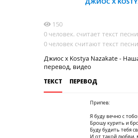
ДЖИОС X KOSTY
150
0 человек. считает текст пес
0 человек считают текст пес
Джиос x Kostya Nazakate - На
перевод, видео
ТЕКСТ
ПЕРЕВОД
Припев:
Я буду вечно с тоб
Брошу курить и бро
Буду будить тебя с
И от такой любви, 