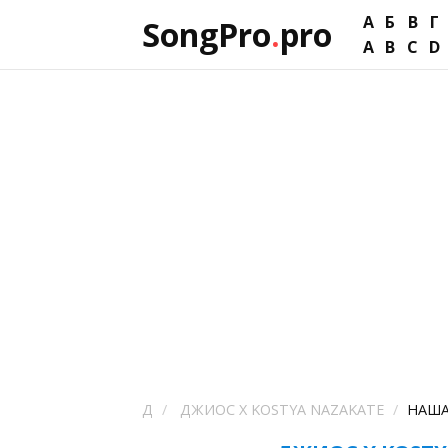
А
Б
В
Г
SongPro
.
pro
A
B
C
D
Д
ДЖИОС X KOSTYA NAZAKATE
НАША