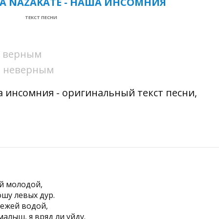
A NAZAKATE - НАША ИНСОМНИЯ
ТЕКСТ ПЕСНИ
ни верным
ни неверным
ша инсомния - оригинальный текст песни,
ой молодой,
шу левых дур.
вежей водой,
малыш, я вряд ли уйду.