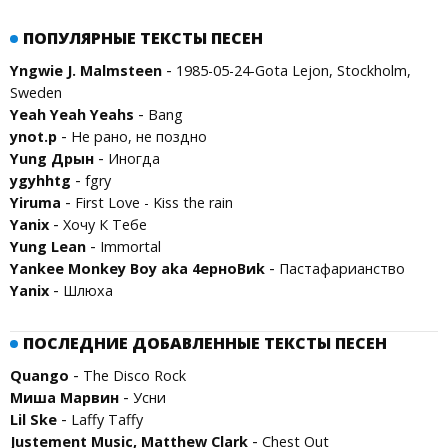
ПОПУЛЯРНЫЕ ТЕКСТЫ ПЕСЕН
-
Yngwie J. Malmsteen
1985-05-24-Gota Lejon, Stockholm,
Sweden
-
Yeah Yeah Yeahs
Bang
-
ynot.p
Не рано, не поздно
-
Yung Дрын
Иногда
-
ygyhhtg
fgry
-
Yiruma
First Love - Kiss the rain
-
Yanix
Хочу К Тебе
-
Yung Lean
Immortal
-
Yankee Monkey Boy aka 4ерноВиk
Пастафарианство
-
Yanix
Шлюха
ПОСЛЕДНИЕ ДОБАВЛЕННЫЕ ТЕКСТЫ ПЕСЕН
-
Quango
The Disco Rock
-
Миша Марвин
Усни
-
Lil Ske
Laffy Taffy
-
Justement Music, Matthew Clark
Chest Out