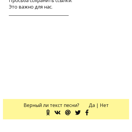
Просьба сохранить ссылки.
Это важно для нас.
_____________________________
Верный ли текст песни?
Да
|
Нет