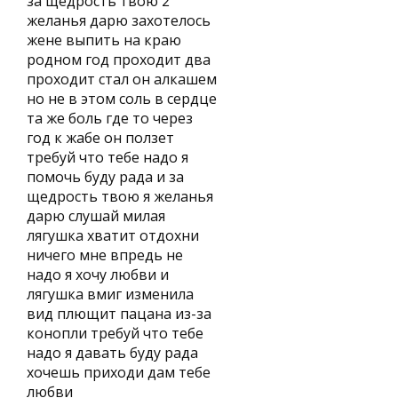
за щедрость твою 2
желанья дарю захотелось
жене выпить на краю
родном год проходит два
проходит стал он алкашем
но не в этом соль в сердце
та же боль где то через
год к жабе он ползет
требуй что тебе надо я
помочь буду рада и за
щедрость твою я желанья
дарю слушай милая
лягушка хватит отдохни
ничего мне впредь не
надо я хочу любви и
лягушка вмиг изменила
вид плющит пацана из-за
конопли требуй что тебе
надо я давать буду рада
хочешь приходи дам тебе
любви