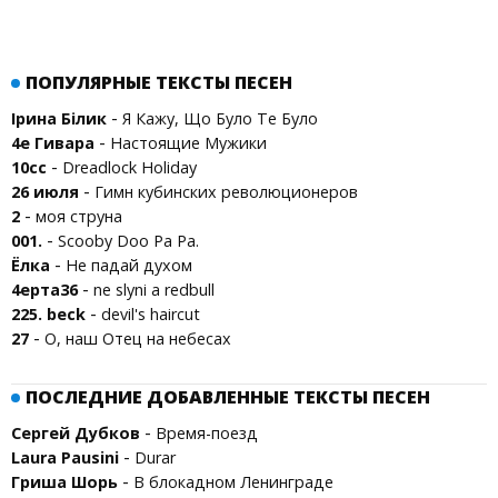
ПОПУЛЯРНЫЕ ТЕКСТЫ ПЕСЕН
-
Ірина Білик
Я Кажу, Що Було Те Було
-
4е Гивара
Настоящие Мужики
-
10cc
Dreadlock Holiday
-
26 июля
Гимн кубинских революционеров
-
2
моя струна
-
001.
Scooby Doo Pa Pa.
-
Ёлка
Не падай духом
-
4ерта36
ne slyni a redbull
-
225. beck
devil's haircut
-
27
О, наш Отец на небесах
ПОСЛЕДНИЕ ДОБАВЛЕННЫЕ ТЕКСТЫ ПЕСЕН
-
Сергей Дубков
Время-поезд
-
Laura Pausini
Durar
-
Гриша Шорь
В блокадном Ленинграде