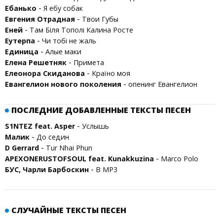
-
Ебанько
Я ебу собак
-
Евгения Отрадная
Твои Губы
-
Еней
Там Біля Тополі Калина Росте
-
Еутерпа
Чи тобі не жаль
-
Единица
Алые маки
-
Елена Решетняк
Примета
-
Елеонора Скиданова
Країно моя
-
Евангелион нового поколения
опенинг Евангелион
ПОСЛЕДНИЕ ДОБАВЛЕННЫЕ ТЕКСТЫ ПЕСЕН
-
S1NTEZ feat. Asper
Услышь
-
Малик
До седин
-
D Gerrard
Tur Nhai Phun
-
APEXONERUSTOFSOUL feat. Kunakkuzina
Marco Polo
-
БУС, Чарли Барбоскин
В MP3
СЛУЧАЙНЫЕ ТЕКСТЫ ПЕСЕН