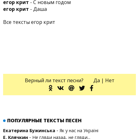
егор крит
- С новым годом
егор крит
- Даша
Все тексты егор крит
Верный ли текст песни?
Да
|
Нет
ПОПУЛЯРНЫЕ ТЕКСТЫ ПЕСЕН
-
Екатерина Бужинська
Як у нас на Україні
-
Е. Клячкин
Не гляди назад, не гляди...