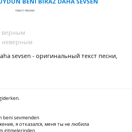
YDUN BENI BIRAZ DAHA SEVSEN
ТЕКСТ ПЕСНИ
ни верным
ни неверным
daha sevsen - оригинальный текст песни,
giderken.
im beni sevmenden
ение, я отказался, меня ты не любила
um gitmelerinden