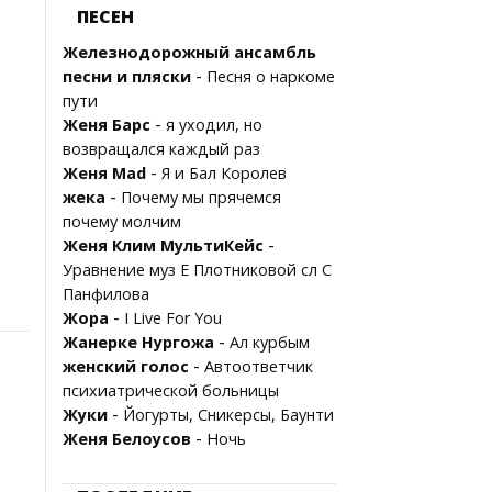
ПЕСЕН
Железнодорожный ансамбль
-
песни и пляски
Песня о наркоме
пути
-
Женя Барс
я уходил, но
возвращался каждый раз
-
Женя Mad
Я и Бал Королев
-
жека
Почему мы прячемся
почему молчим
-
Женя Клим МультиКейс
Уравнение муз Е Плотниковой сл С
Панфилова
-
Жора
I Live For You
-
Жанерке Нургожа
Ал курбым
-
женский голос
Автоответчик
психиатрической больницы
-
Жуки
Йогурты, Сникерсы, Баунти
-
Женя Белоусов
Ночь