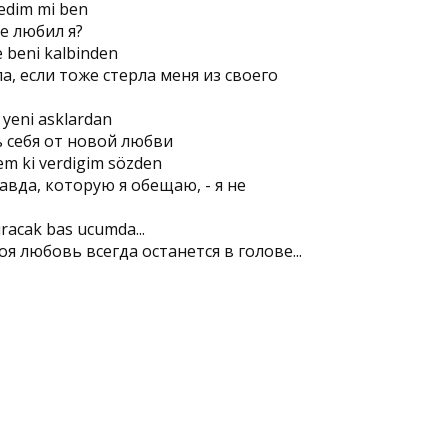
edim mi ben
е любил я?
e beni kalbinden
а, если тоже стерла меня из своего
 yeni asklardan
 себя от новой любви
m ki verdigim sözden
вда, которую я обещаю, - я не
racak bas ucumda...
я любовь всегда останется в голове...