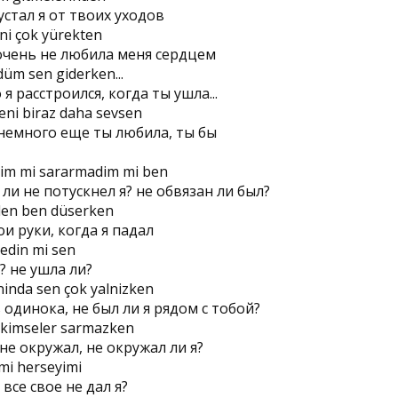
устал я от твоих уходов
ni çok yürekten
очень не любила меня сердцем
düm sen giderken...
я расстроился, когда ты ушла...
ni biraz daha sevsen
 немного еще ты любила, ты бы
im mi sararmadim mi ben
и не потускнел я? не обвязан ли был?
den ben düserken
и руки, когда я падал
edin mi sen
? не ушла ли?
inda sen çok yalnizken
ь одинока, не был ли я рядом с тобой?
 kimseler sarmazken
 не окружал, не окружал ли я?
mi herseyimi
все свое не дал я?