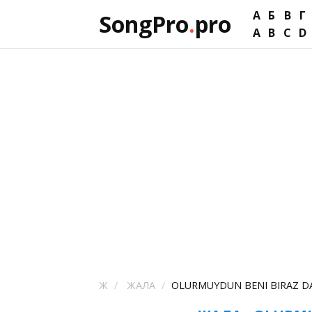
А
Б
В
Г
SongPro
.
pro
A
B
C
D
Ж
ЖАЛА
OLURMUYDUN BENI BIRAZ D