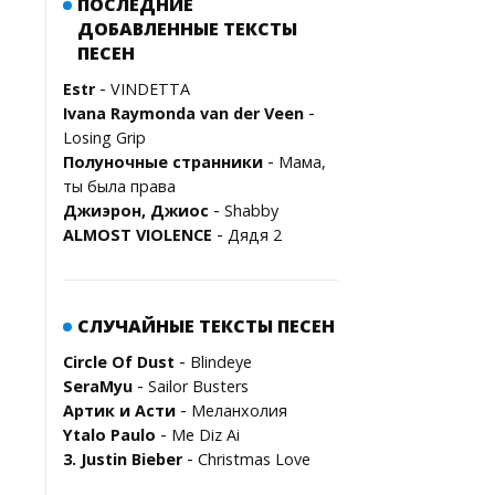
ПОСЛЕДНИЕ
ДОБАВЛЕННЫЕ ТЕКСТЫ
ПЕСЕН
-
Estr
VINDETTA
-
Ivana Raymonda van der Veen
Losing Grip
-
Полуночные странники
Мама,
ты была права
-
Джиэрон, Джиос
Shabby
-
ALMOST VIOLENCE
Дядя 2
СЛУЧАЙНЫЕ ТЕКСТЫ ПЕСЕН
-
Circle Of Dust
Blindeye
-
SeraMyu
Sailor Busters
-
Артик и Асти
Меланхолия
-
Ytalo Paulo
Me Diz Ai
-
3. Justin Bieber
Christmas Love