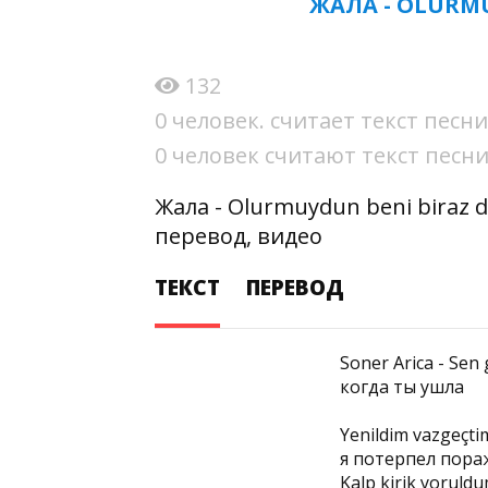
ЖАЛА - OLURMU
132
0 человек. считает текст пес
0 человек считают текст пес
Жала - Olurmuydun beni biraz 
перевод, видео
ТЕКСТ
ПЕРЕВОД
Soner Arica - Sen 
когда ты ушла
Yenildim vazgeçt
я потерпел пораж
Kalp kirik yoruld