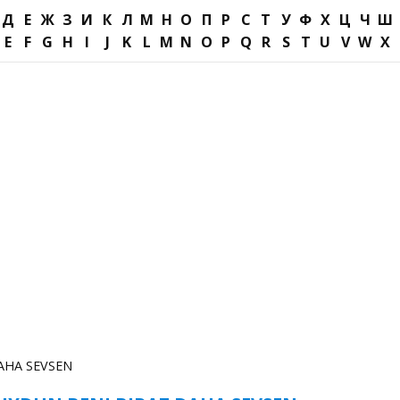
Д
Е
Ж
З
И
К
Л
М
Н
О
П
Р
С
Т
У
Ф
Х
Ц
Ч
Ш
E
F
G
H
I
J
K
L
M
N
O
P
Q
R
S
T
U
V
W
X
AHA SEVSEN