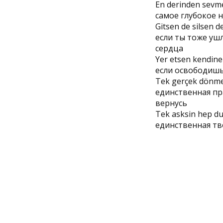
En derinden sevm
самое глубокое н
Gitsen de silsen d
если ты тоже ушл
сердца
Yer etsen kendine
если освободишь
Tek gerçek dönme
единственная пра
вернусь
Tek asksin hep du
единственная тво