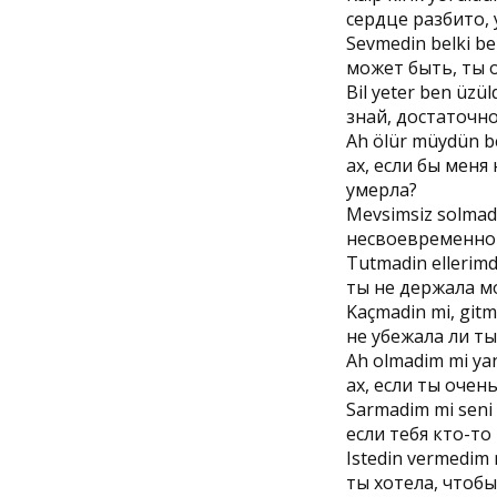
сердце разбито, 
Sevmedin belki be
может быть, ты 
Bil yeter ben üzül
знай, достаточно 
Ah ölür müydün be
ах, если бы меня
умерла?
Mevsimsiz solmad
несвоевременно л
Tutmadin ellerim
ты не держала мо
Kaçmadin mi, gitm
не убежала ли ты
Ah olmadim mi yan
ах, если ты очен
Sarmadim mi seni
если тебя кто-то
Istedin vermedim 
ты хотела, чтобы 