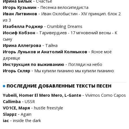
-
Ирина Билык
Счастье
-
Игорь Кузьмин
Песенка велосипедиста
-
Иван Литвинов
Иван Охлобыстин - XIV принцип. блок 2
из 3
-
Изабелла Роджер
Crumbling Dreams
-
Иосиф Кобзон
Таривердиев - 17 мгновений весны - К
сыну
-
Ирина Аллегрова
Тайна
-
Игорь Луньков и Анатолий Колмыков
Ясное моё
деревце
-
Инструкция по выживанию
Погляди на небо
-
Игорь Скляр
Мы купили пианино мы купили пианино
ПОСЛЕДНИЕ ДОБАВЛЕННЫЕ ТЕКСТЫ ПЕСЕН
-
Yubeili, Homer El Mero Mero, L-Gante
Vivimos Como Capos
-
Callimba
USSR
-
VO1CE, Маря
hustle freestyle
-
Slappz
Again
-
iac
inside the dark