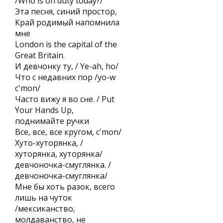
/Who is on duty today?/
Эта песня, синий простор,
Край родимый напомнила
мне
London is the capital of the
Great Britain.
И девчонку ту, / Ye-ah, ho/
Что с недавних пор /yo-w
c'mon/
Часто вижу я во сне. / Put
Your Hands Up,
поднимайте ручки
Все, все, все кругом, c'mon/
Хуто-хуторянка, /
хуторянка, хуторянка/
девчоночка-смуглянка. /
девчоночка-смуглянка/
Мне бы хоть разок, всего
лишь на чуток
/мексиканство,
молдаванство, не