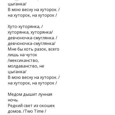
цыганка/
В мою весну на хуторок. /
на хуторок, на хуторок /
Хуто-хуторянка, /
хуторянка, хуторянка/
девчоночка-смуглянка. /
девчоночка-смуглянка/
Мне бы хоть разок, всего
лишь на чуток
/мексиканство,
молдаванство, не
цыганка/
В мою весну на хуторок. /
на хуторок, на хуторок /
Медом дышит лунная
ночь.
Редкий свет из окошек
домов. /Two Time /