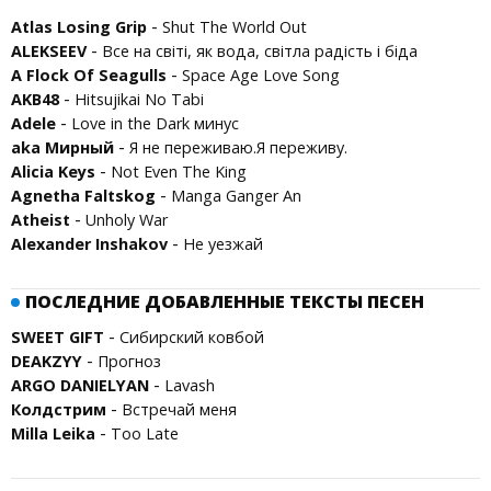
-
Atlas Losing Grip
Shut The World Out
-
ALEKSEEV
Все на світі, як вода, світла радість і біда
-
A Flock Of Seagulls
Space Age Love Song
-
AKB48
Hitsujikai No Tabi
-
Adele
Love in the Dark минус
-
aka Мирный
Я не переживаю.Я переживу.
-
Alicia Keys
Not Even The King
-
Agnetha Faltskog
Manga Ganger An
-
Atheist
Unholy War
-
Alexander Inshakov
Не уезжай
ПОСЛЕДНИЕ ДОБАВЛЕННЫЕ ТЕКСТЫ ПЕСЕН
-
SWEET GIFT
Сибирский ковбой
-
DEAKZYY
Прогноз
-
ARGO DANIELYAN
Lavash
-
Колдстрим
Встречай меня
-
Milla Leika
Too Late