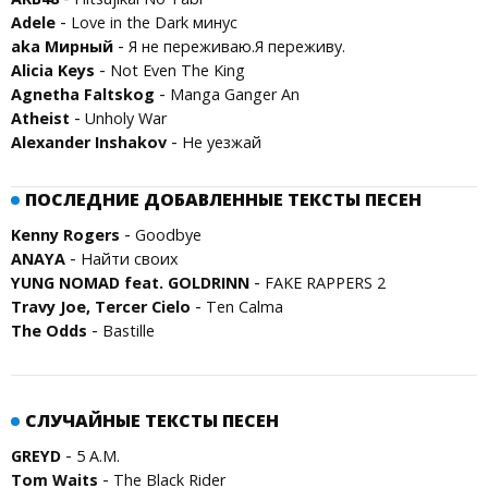
-
Adele
Love in the Dark минус
-
aka Мирный
Я не переживаю.Я переживу.
-
Alicia Keys
Not Even The King
-
Agnetha Faltskog
Manga Ganger An
-
Atheist
Unholy War
-
Alexander Inshakov
Не уезжай
ПОСЛЕДНИЕ ДОБАВЛЕННЫЕ ТЕКСТЫ ПЕСЕН
-
Kenny Rogers
Goodbye
-
ANAYA
Найти своих
-
YUNG NOMAD feat. GOLDRINN
FAKE RAPPERS 2
-
Travy Joe, Tercer Cielo
Ten Calma
-
The Odds
Bastille
СЛУЧАЙНЫЕ ТЕКСТЫ ПЕСЕН
-
GREYD
5 A.M.
-
Tom Waits
The Black Rider