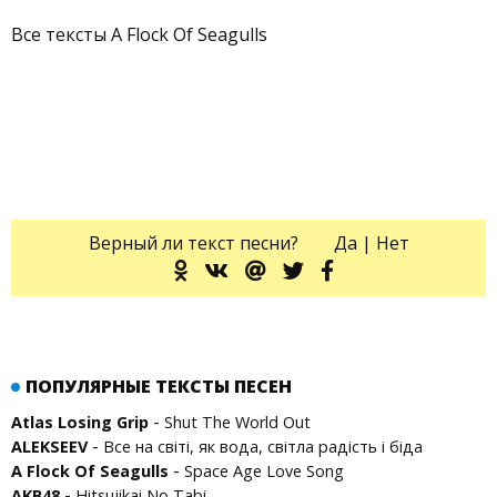
Все тексты A Flock Of Seagulls
Верный ли текст песни?
Да
|
Нет
ПОПУЛЯРНЫЕ ТЕКСТЫ ПЕСЕН
-
Atlas Losing Grip
Shut The World Out
-
ALEKSEEV
Все на світі, як вода, світла радість і біда
-
A Flock Of Seagulls
Space Age Love Song
-
AKB48
Hitsujikai No Tabi