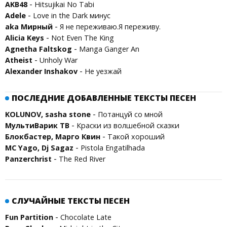
-
AKB48
Hitsujikai No Tabi
-
Adele
Love in the Dark минус
-
aka Мирный
Я не переживаю.Я переживу.
-
Alicia Keys
Not Even The King
-
Agnetha Faltskog
Manga Ganger An
-
Atheist
Unholy War
-
Alexander Inshakov
Не уезжай
ПОСЛЕДНИЕ ДОБАВЛЕННЫЕ ТЕКСТЫ ПЕСЕН
-
KOLUNOV, sasha stone
Потанцуй со мной
-
МультиВарик ТВ
Краски из волшебной сказки
-
Блокбастер, Марго Квин
Такой хороший
-
MC Yago, Dj Sagaz
Pistola Engatilhada
-
Panzerchrist
The Red River
СЛУЧАЙНЫЕ ТЕКСТЫ ПЕСЕН
-
Fun Partition
Chocolate Late