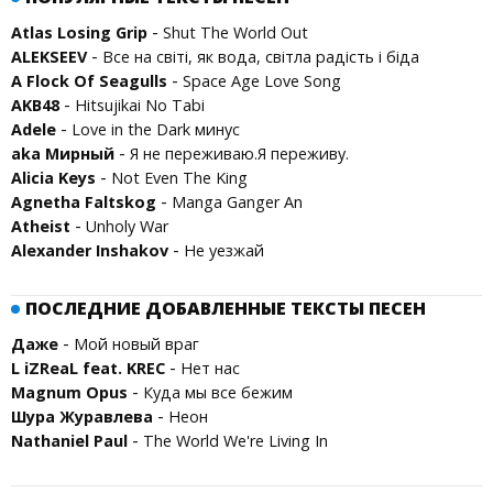
-
Atlas Losing Grip
Shut The World Out
-
ALEKSEEV
Все на світі, як вода, світла радість і біда
-
A Flock Of Seagulls
Space Age Love Song
-
AKB48
Hitsujikai No Tabi
-
Adele
Love in the Dark минус
-
aka Мирный
Я не переживаю.Я переживу.
-
Alicia Keys
Not Even The King
-
Agnetha Faltskog
Manga Ganger An
-
Atheist
Unholy War
-
Alexander Inshakov
Не уезжай
ПОСЛЕДНИЕ ДОБАВЛЕННЫЕ ТЕКСТЫ ПЕСЕН
-
Даже
Мой новый враг
-
L iZReaL feat. KREC
Нет нас
-
Magnum Opus
Куда мы все бежим
-
Шура Журавлева
Неон
-
Nathaniel Paul
The World We're Living In