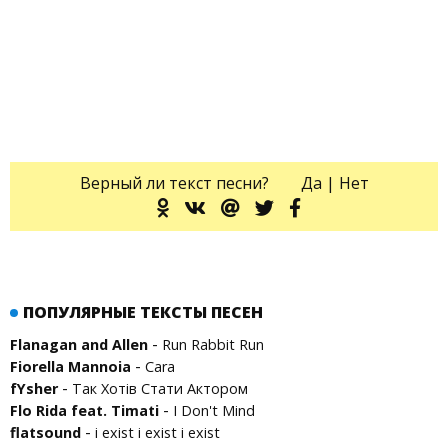
Верный ли текст песни?
Да
|
Нет
ПОПУЛЯРНЫЕ ТЕКСТЫ ПЕСЕН
-
Flanagan and Allen
Run Rabbit Run
-
Fiorella Mannoia
Cara
-
fYsher
Так Хотів Стати Актором
-
Flo Rida feat. Timati
I Don't Mind
-
flatsound
i exist i exist i exist