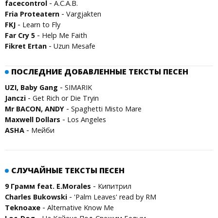
-
facecontrol
A.C.A.B.
-
Fria Proteatern
Vargjakten
-
FKJ
Learn to Fly
-
Far Cry 5
Help Me Faith
-
Fikret Ertan
Uzun Mesafe
ПОСЛЕДНИЕ ДОБАВЛЕННЫЕ ТЕКСТЫ ПЕСЕН
-
UZI, Baby Gang
SIMARIK
-
Janczi
Get Rich or Die Tryin
-
Mr BACON, ANDY
Spaghetti Misto Mare
-
Maxwell Dollars
Los Angeles
-
ASHA
Мейби
СЛУЧАЙНЫЕ ТЕКСТЫ ПЕСЕН
-
9 Грамм feat. E.Morales
Кипитрил
-
Charles Bukowski
'Palm Leaves' read by RM
-
Teknoaxe
Alternative Know Me