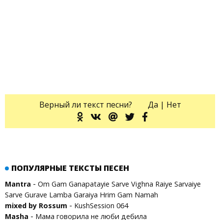
Верный ли текст песни?
Да
|
Нет
ПОПУЛЯРНЫЕ ТЕКСТЫ ПЕСЕН
-
Mantra
Om Gam Ganapatayie Sarve Vighna Raiye Sarvaiye
Sarve Gurave Lamba Garaiya Hrim Gam Namah
-
mixed by Rossum
KushSession 064
-
Masha
Мама говорила не люби дебила