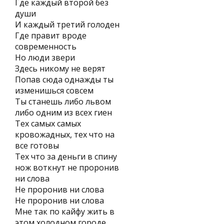
Где каждый второй без
души
И каждый третий голоден
Где правит вроде
современность
Но люди звери
Здесь никому не верят
Попав сюда однажды ты
изменишься совсем
Ты станешь либо львом
либо одним из всех гиен
Тех самых самых
кровожадных, тех что на
все готовы
Тех что за деньги в спину
нож воткнут не проронив
ни слова
Не проронив ни слова
Не проронив ни слова
Мне так по кайфу жить в
этом холодном городе