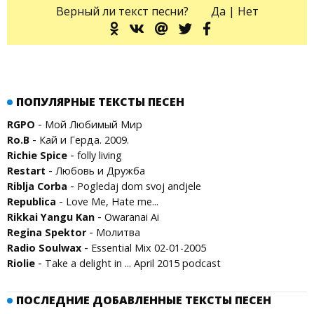
Верный ли текст песни?
Да
|
Нет
ПОПУЛЯРНЫЕ ТЕКСТЫ ПЕСЕН
-
RGPO
Мой Любимый Мир
-
Ro.B
Кай и Герда. 2009.
-
Richie Spice
folly living
-
Restart
Любовь и Дружба
-
Riblja Corba
Pogledaj dom svoj andjele
-
Republica
Love Me, Hate me...
-
Rikkai Yangu Kan
Owaranai Ai
-
Regina Spektor
Молитва
-
Radio Soulwax
Essential Mix 02-01-2005
-
Riolie
Take a delight in ... April 2015 podcast
ПОСЛЕДНИЕ ДОБАВЛЕННЫЕ ТЕКСТЫ ПЕСЕН