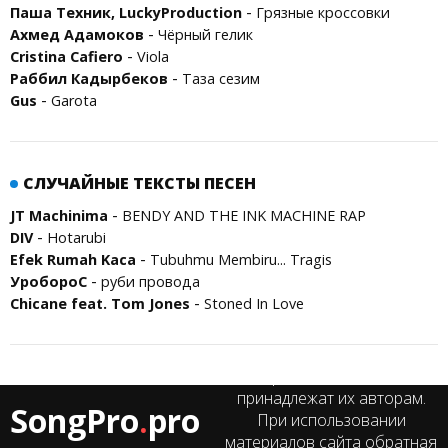
-
Паша Техник, LuckyProduction
Грязные кроссовки
-
Ахмед Адамоков
Чёрный гелик
-
Cristina Cafiero
Viola
-
Раббил Кадырбеков
Таза сезим
-
Gus
Garota
СЛУЧАЙНЫЕ ТЕКСТЫ ПЕСЕН
-
JT Machinima
BENDY AND THE INK MACHINE RAP
-
DIV
Hotarubi
-
Efek Rumah Kaca
Tubuhmu Membiru... Tragis
-
УробороС
руби провода
-
Chicane feat. Tom Jones
Stoned In Love
Все права на тексты песен
принадлежат их авторам.
SongPro
.
pro
При использовании
материалов сайта обратная