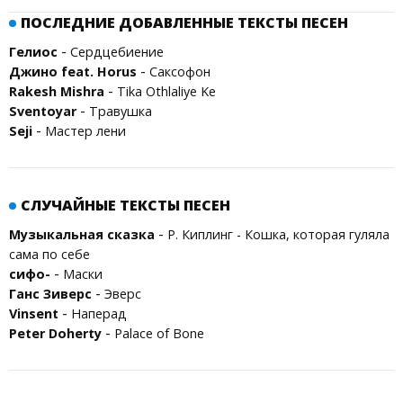
ПОСЛЕДНИЕ ДОБАВЛЕННЫЕ ТЕКСТЫ ПЕСЕН
-
Гелиос
Сердцебиение
-
Джино feat. Horus
Саксофон
-
Rakesh Mishra
Tika Othlaliye Ke
-
Sventoyar
Травушка
-
Seji
Мастер лени
СЛУЧАЙНЫЕ ТЕКСТЫ ПЕСЕН
-
Музыкальная сказка
Р. Киплинг - Кошка, которая гуляла
сама по себе
-
сифо-
Маски
-
Ганс Зиверс
Эверс
-
Vinsent
Наперад
-
Peter Doherty
Palace of Bone
Все права на тексты песен