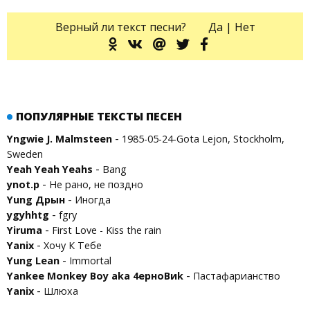
Верный ли текст песни?
Да
|
Нет
ПОПУЛЯРНЫЕ ТЕКСТЫ ПЕСЕН
-
Yngwie J. Malmsteen
1985-05-24-Gota Lejon, Stockholm,
Sweden
-
Yeah Yeah Yeahs
Bang
-
ynot.p
Не рано, не поздно
-
Yung Дрын
Иногда
-
ygyhhtg
fgry
-
Yiruma
First Love - Kiss the rain
-
Yanix
Хочу К Тебе
-
Yung Lean
Immortal
-
Yankee Monkey Boy aka 4ерноВиk
Пастафарианство
-
Yanix
Шлюха