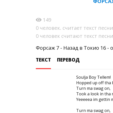
ФОРСАЖ
149
0 человек. считает текст пес
0 человек считают текст пес
Форсаж 7 - Назад в Токио 16 -
ТЕКСТ
ПЕРЕВОД
Soulja Boy Tellem!
Hopped up off tha 
Turn ma swag on,
Took a look in tha
Yeeeeea im gettin 
Turn ma swag on,