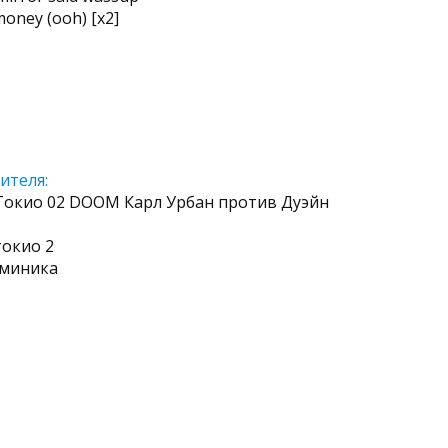
money (ooh) [x2]
ителя:
 Токио 02 DOOM Карл Урбан против Дуэйн
токио 2
оминика