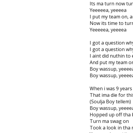
Its ma turn now tur
Yeeeeea, yeeeea
I put my team on,
Now its time to turn
Yeeeeea, yeeeea
I got a question wh
I got a question wh
I aint did nuthin t
And put my team on
Boy wassup, yeeee
Boy wassup, yeeee
When i was 9 years o
That ima die for thi
(Soulja Boy tellem)
Boy wassup, yeeee
Hopped up off tha 
Turn ma swag on
Took a look in tha