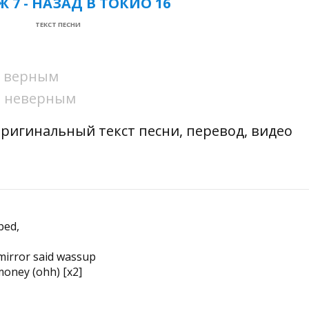
 7 - НАЗАД В ТОКИО 16
ТЕКСТ ПЕСНИ
ни верным
ни неверным
 оригинальный текст песни, перевод, видео
bed,
 mirror said wassup
money (ohh) [x2]