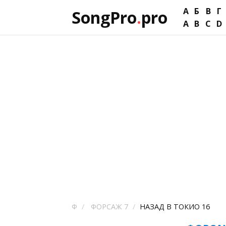
А
Б
В
Г
SongPro
.
pro
A
B
C
D
Ф
ФОРСАЖ 7
НАЗАД В ТОКИО 16