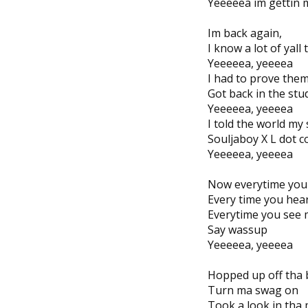
Yeeeeea im gettin 
Im back again,
I know a lot of yall
Yeeeeea, yeeeea
I had to prove the
Got back in the stu
Yeeeeea, yeeeea
I told the world my
Souljaboy X L dot 
Yeeeeea, yeeeea
Now everytime you 
Every time you he
Everytime you see 
Say wassup
Yeeeeea, yeeeea
Hopped up off tha 
Turn ma swag on
Took a look in tha