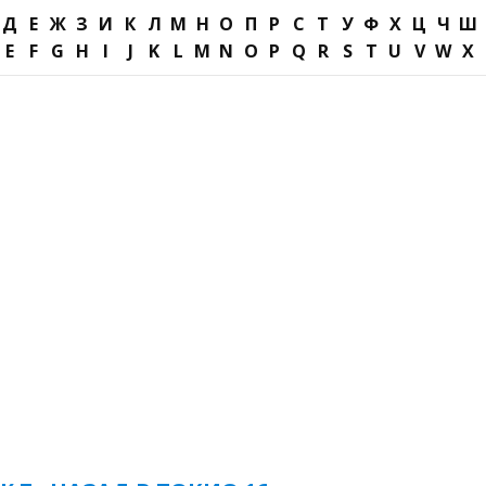
Д
Е
Ж
З
И
К
Л
М
Н
О
П
Р
С
Т
У
Ф
Х
Ц
Ч
Ш
E
F
G
H
I
J
K
L
M
N
O
P
Q
R
S
T
U
V
W
X