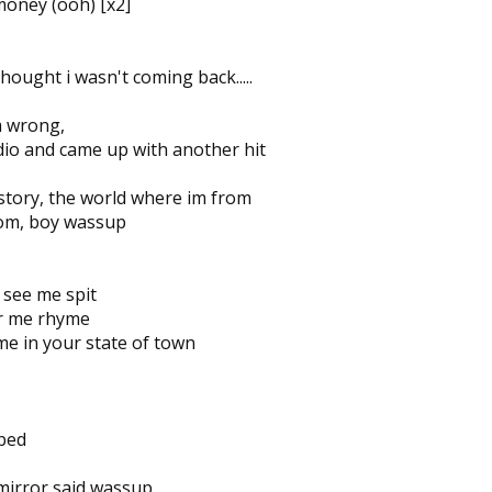
money (ooh) [x2]
 thought i wasn't coming back.....
m wrong,
dio and came up with another hit
 story, the world where im from
com, boy wassup
see me spit
ar me rhyme
me in your state of town
bed
 mirror said wassup