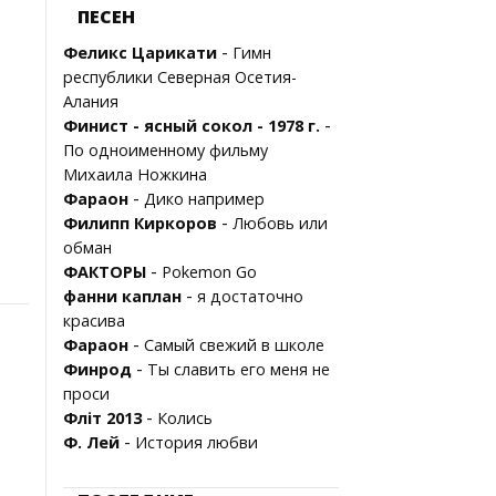
ПЕСЕН
-
Феликс Царикати
Гимн
республики Северная Осетия-
Алания
-
Финист - ясный сокол - 1978 г.
По одноименному фильму
Михаила Ножкина
-
Фараон
Дико например
-
Филипп Киркоров
Любовь или
обман
-
ФАКТОРЫ
Pokemon Go
-
фанни каплан
я достаточно
красива
-
Фараон
Самый свежий в школе
-
Финрод
Ты славить его меня не
проси
-
Фліт 2013
Колись
-
Ф. Лей
История любви