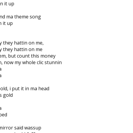
n it up
 and ma theme song
 it up
y they hattin on me,
y they hattin on me
o em, but count this money
, now my whole clic stunnin
a
a
ld, i put it in ma head
s gold
a
bed
 mirror said wassup