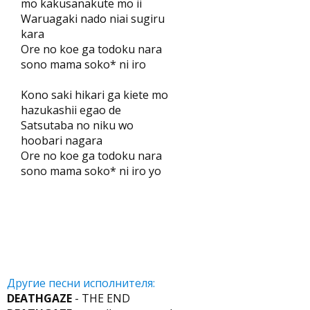
mo kakusanakute mo ii
Waruagaki nado niai sugiru
kara
Ore no koe ga todoku nara
sono mama soko* ni iro
Kono saki hikari ga kiete mo
hazukashii egao de
Satsutaba no niku wo
hoobari nagara
Ore no koe ga todoku nara
sono mama soko* ni iro yo
Другие песни исполнителя:
DEATHGAZE
- THE END