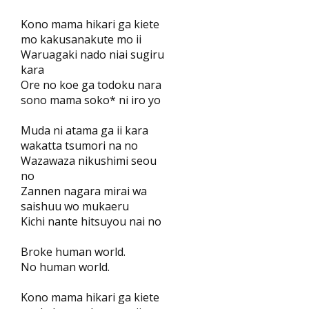
Kono mama hikari ga kiete
mo kakusanakute mo ii
Waruagaki nado niai sugiru
kara
Ore no koe ga todoku nara
sono mama soko* ni iro yo
Muda ni atama ga ii kara
wakatta tsumori na no
Wazawaza nikushimi seou
no
Zannen nagara mirai wa
saishuu wo mukaeru
Kichi nante hitsuyou nai no
Broke human world.
No human world.
Kono mama hikari ga kiete