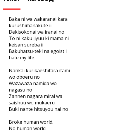
Baka ni wa wakaranai kara
kurushimanakute ii
Dekisokonai wa iranai no
To ni kaku jiyuu ki mama ni
keisan sureba ii
Bakuhatsu-teki na egoist i
hate my life.
Nankai kurikaeshitara itami
wo oboeru no
Wazawaza namida wo
nagasu no
Zannen nagara mirai wa
saishuu wo mukaeru
Buki nante hitsuyou nai no
Broke human world.
No human world.