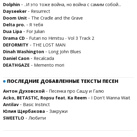
-
Dolphin
..И это тоже война, но война с самим собой...
-
Dayseeker
Resurrect
-
Doom Unit
The Cradle and the Grave
-
Delta pro.
Я тебя
-
Dua Lipa
For Julian
-
Drama CD
Futari no Himitsu - Vol 3 Track 2
-
DEFORMITY
THE LOST MAN
-
Dinah Washington
Long John Blues
-
Daniel Caon
Recalcada
-
DEATHGAZE
Memento mori
ПОСЛЕДНИЕ ДОБАВЛЕННЫЕ ТЕКСТЫ ПЕСЕН
-
Антон Духовской
Песенка про Сашу и Галю
-
Acko, BETASTIC, Ropsu feat. Ka Reem
I Don't Wanna Wait
-
Antilav
Basic Instinct
-
Юлия Щербакова
Закружи
-
SWEETLO
Любити