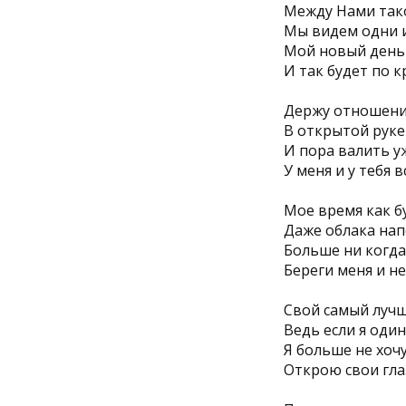
Между Нами тако
Мы видем одни и 
Мой новый день с
И так будет по к
Держу отношения
В открытой руке
И пора валить уж
У меня и у тебя 
Мое время как бу
Даже облака нап
Больше ни когда
Береги меня и не
Свой самый лучш
Ведь если я один
Я больше не хочу
Открою свои гла