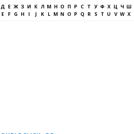
Д
Е
Ж
З
И
К
Л
М
Н
О
П
Р
С
Т
У
Ф
Х
Ц
Ч
Ш
E
F
G
H
I
J
K
L
M
N
O
P
Q
R
S
T
U
V
W
X