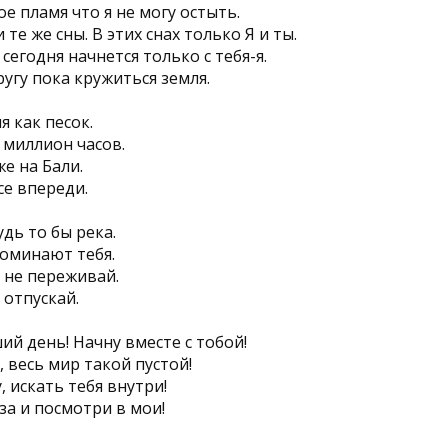
е пламя что я не могу остыть.
те же сны. В этих снах только Я и ты.
егодня начнется только с тебя-я.
ругу пока кружиться земля.
 как песок.
 миллион часов.
е на Бали.
все впереди.
дь то бы река.
оминают тебя.
 не переживай.
 отпускай.
ий день! Начну вместе с тобой!
, весь мир такой пустой!
, искать тебя внутри!
за и посмотри в мои!