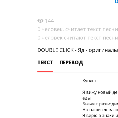
D
144
0 человек. считает текст пес
0 человек считают текст пес
DOUBLE CLICK - Яд - оригиналь
ТЕКСТ
ПЕРЕВОД
Куплет:
Я вижу новый де
еды.
Бывает разводим
Но наши слова н
Я верю в знаки и