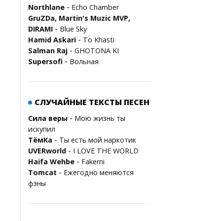
-
Northlane
Echo Chamber
GruZDa, Martin's Muzic MVP,
-
DIRAMI
Blue Sky
-
Hamid Askari
To Khasti
-
Salman Raj
GHOTONA KI
-
Supersofi
Вольная
СЛУЧАЙНЫЕ ТЕКСТЫ ПЕСЕН
-
Сила веры
Мою жизнь ты
искупил
-
ТёмКа
Ты есть мой наркотик
-
UVERworld
I LOVE THE WORLD
-
Haifa Wehbe
Fakerni
-
Tomcat
Ежегодно меняются
фэны