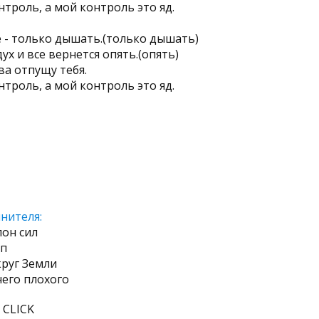
нтроль, а мой контроль это яд.
 - только дышать.(только дышать)
х и все вернется опять.(опять)
ова отпущу тебя.
нтроль, а мой контроль это яд.
нителя:
лон сил
йп
круг Земли
чего плохого
 CLICK