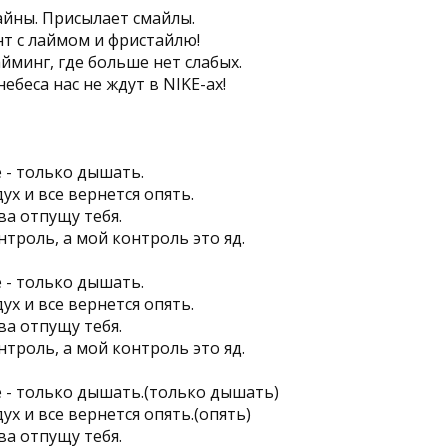
айны. Присылает смайлы.
нт с лаймом и фристайлю!
йминг, где больше нет слабых.
небеса нас не ждут в NIKE-ах!
 - только дышать.
х и все вернется опять.
ова отпущу тебя.
нтроль, а мой контроль это яд.
 - только дышать.
х и все вернется опять.
ова отпущу тебя.
нтроль, а мой контроль это яд.
 - только дышать.(только дышать)
х и все вернется опять.(опять)
ова отпущу тебя.