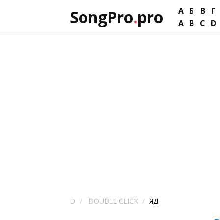
А
Б
В
Г
SongPro
.
pro
A
B
C
D
D
DOUBLE CLICK
ЯД