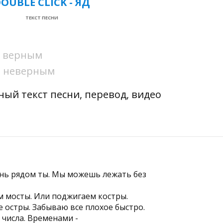
OUBLE CLICK - ЯД
ТЕКСТ ПЕСНИ
ни верным
ни неверным
ный текст песни, перевод, видео
нь рядом ты. Мы можешь лежать без
 мосты. Или поджигаем костры.
е остры. Забываю все плохое быстро.
 числа. Временами -