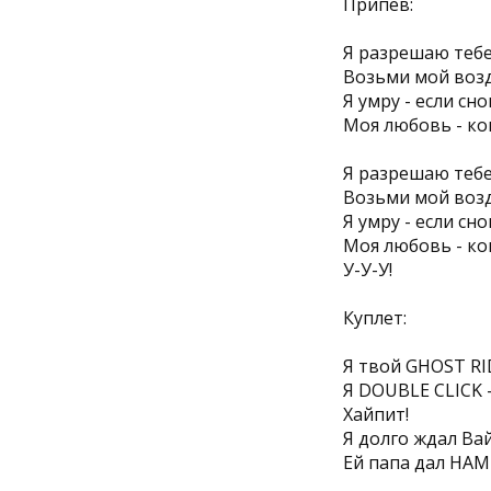
Припев:
Я разрешаю тебе
Возьми мой возду
Я умру - если сн
Моя любовь - ко
Я разрешаю тебе
Возьми мой возду
Я умру - если сн
Моя любовь - ко
У-У-У!
Куплет:
Я твой GHOST RI
Я DOUBLE CLICK -
Хайпит!
Я долго ждал Ва
Ей папа дал HAM