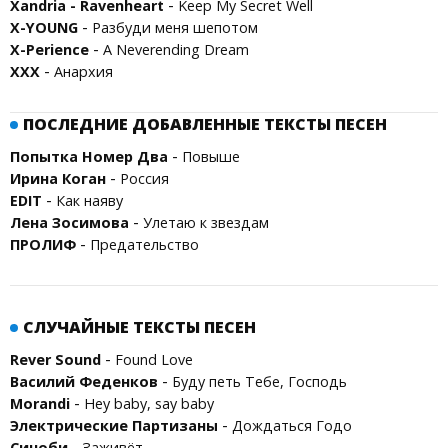
-
Xandria - Ravenheart
Keep My Secret Well
-
X-YOUNG
Разбуди меня шепотом
-
X-Perience
A Neverending Dream
-
XXX
Анархия
ПОСЛЕДНИЕ ДОБАВЛЕННЫЕ ТЕКСТЫ ПЕСЕН
-
Попытка Номер Два
Повыше
-
Ирина Коган
Россия
-
EDIT
Как наяву
-
Лена Зосимова
Улетаю к звездам
-
ПРОЛИФ
Предательство
СЛУЧАЙНЫЕ ТЕКСТЫ ПЕСЕН
-
Rever Sound
Found Love
-
Василий Феденков
Буду петь Тебе, Господь
-
Morandi
Hey baby, say baby
-
Электрические Партизаны
Дождаться Годо
-
Синоби
Заживёт