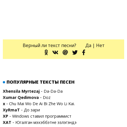
Верный ли текст песни?
Да
|
Нет
ПОПУЛЯРНЫЕ ТЕКСТЫ ПЕСЕН
-
Xhensila Myrtezaj
Da-Da-Da
-
Xumar Qedimova
Doz
-
x
Chu Mai Wo De Ai Bi Zhe Wo Li Kai.
-
XyRmaT
До зари
-
XP
Windows ставил программист
-
XAT
Югалган мэхэббэтне эзлэгэндэ