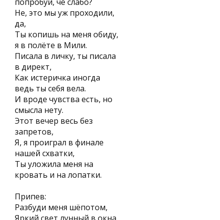
попробуй, чё слабо?
Не, это мы уж проходили,
да,
Ты копишь на меня обиду,
я в полёте в Мили.
Писала в личку, ты писала
в директ,
Как истеричка иногда
ведь ты себя вела.
И вроде чувства есть, но
смысла нету.
Этот вечер весь без
запретов,
Я, я проиграл в финале
нашей схватки,
Ты уложила меня на
кровать и на лопатки.
Припев:
Разбуди меня шёпотом,
Яркий свет лунный в окна