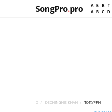
А
Б
В
Г
SongPro
.
pro
A
B
C
D
D
DSCHINGHIS KHAN
ПОПУРРИ