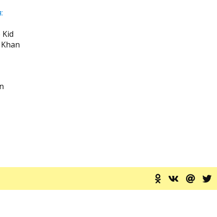
:
e Kid
 Khan
an