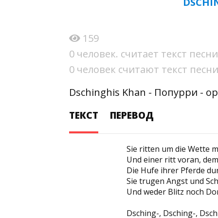
DSCHI
159
0 человек. считает текст пес
0 человек считают текст пес
Dschinghis Khan - Попурри - о
ТЕКСТ
ПЕРЕВОД
Sie ritten um die Wette
Und einer ritt voran, dem
Die Hufe ihrer Pferde d
Sie trugen Angst und Sch
Und weder Blitz noch Don
Dsching-, Dsching-, Dsc