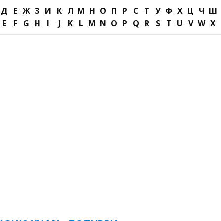
Д
Е
Ж
З
И
К
Л
М
Н
О
П
Р
С
Т
У
Ф
Х
Ц
Ч
Ш
E
F
G
H
I
J
K
L
M
N
O
P
Q
R
S
T
U
V
W
X