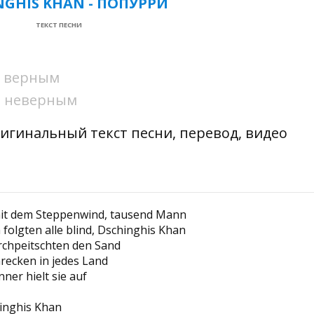
NGHIS KHAN - ПОПУРРИ
ТЕКСТ ПЕСНИ
ни верным
ни неверным
ригинальный текст песни, перевод, видео
 mit dem Steppenwind, tausend Mann
 folgten alle blind, Dschinghis Khan
urchpeitschten den Sand
recken in jedes Land
ner hielt sie auf
hinghis Khan