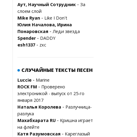
-
Аут, Научный Сотрудник
За
слоем слой
-
Mike Ryan
Like I Don't
Юлия Началова, Ирина
-
Понаровская
Леди звезда
-
Spender
DADDY
-
esh1337
zxc
СЛУЧАЙНЫЕ ТЕКСТЫ ПЕСЕН
-
Luccie
Marine
-
ROCK FM
Проверено
электроникой - выпуск от 25-го
января 2017
-
Наталья Королева
Разлучница-
разлука
-
Махабхарата RU
Кришна играет
на флейте
-
Катя Разумовская
Кареглазый