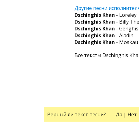
Другие песни исполнителя
Dschinghis Khan
- Loreley
Dschinghis Khan
- Billy Th
Dschinghis Khan
- Genghis
Dschinghis Khan
- Aladin
Dschinghis Khan
- Moskau
Все тексты Dschinghis Kh
Верный ли текст песни?
Да
|
Нет