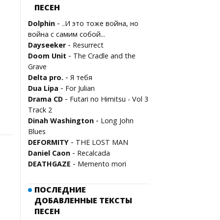
ПЕСЕН
-
Dolphin
..И это тоже война, но
война с самим собой...
-
Dayseeker
Resurrect
-
Doom Unit
The Cradle and the
Grave
-
Delta pro.
Я тебя
-
Dua Lipa
For Julian
-
Drama CD
Futari no Himitsu - Vol 3
Track 2
-
Dinah Washington
Long John
Blues
-
DEFORMITY
THE LOST MAN
-
Daniel Caon
Recalcada
-
DEATHGAZE
Memento mori
ПОСЛЕДНИЕ
ДОБАВЛЕННЫЕ ТЕКСТЫ
ПЕСЕН